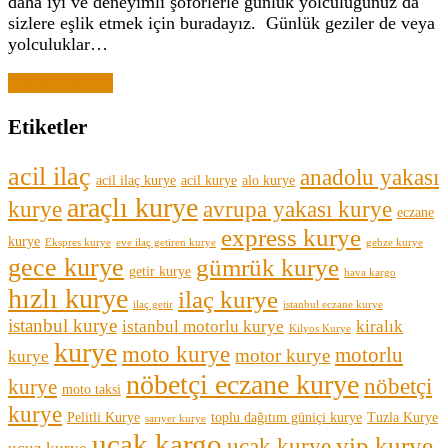
daha iyi ve deneyimli şoförlerle günlük yolculuğunuz da
sizlere eşlik etmek için buradayız. Günlük geziler de veya
yolculuklar…
Yazıyı Oku →
Etiketler
acil ilaç
anadolu yakası
acil ilaç kurye
acil kurye
alo kurye
araçlı kurye
kurye
avrupa yakası kurye
eczane
express kurye
kurye
Ekspres kurye
eve ilaç getiren kurye
gebze kurye
gece kurye
gümrük kurye
getir kurye
hava kargo
hızlı kurye
ilaç kurye
ilaç getir
istanbul eczane kurye
istanbul kurye
istanbul motorlu kurye
kiralık
Kilyos Kurye
kurye
moto kurye
motorlu
motor kurye
kurye
nöbetçi eczane kurye
nöbetçi
kurye
moto taksi
kurye
Pelitli Kurye
toplu dağıtım güniçi kurye
Tuzla Kurye
sarıyer kurye
uçak kargo
vip kurye
uçak kurye