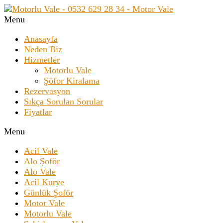
Menu
Anasayfa
Neden Biz
Hizmetler
Motorlu Vale
Şöfor Kiralama
Rezervasyon
Sıkça Sorulan Sorular
Fiyatlar
Menu
Acil Vale
Alo Şoför
Alo Vale
Acil Kurye
Günlük Şoför
Motor Vale
Motorlu Vale