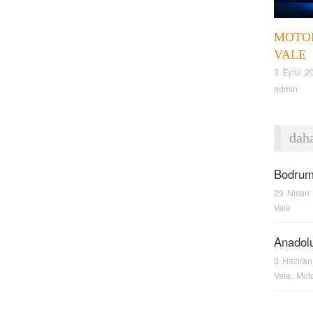
MOTO
VALE
3 Eylül 2
admin
daha
Bodrum
29 Nisan
Vale
Anadolu
3 Hazira
Vale
,
Moto