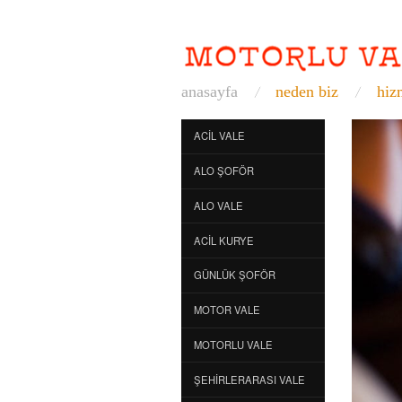
anasayfa
neden biz
hiz
ACIL VALE
ALO ŞOFÖR
ALO VALE
ACIL KURYE
GÜNLÜK ŞOFÖR
MOTOR VALE
MOTORLU VALE
ŞEHIRLERARASI VALE