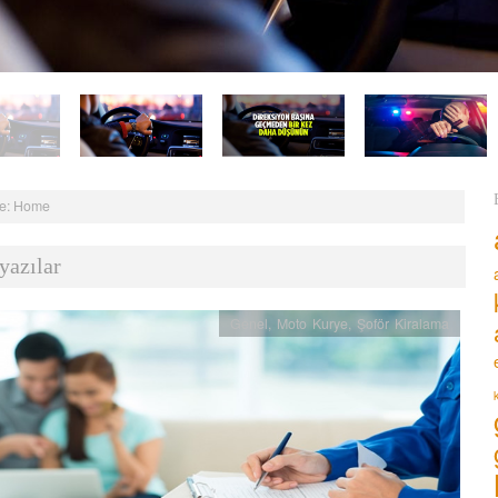
e:
Home
yazılar
Genel
,
Moto Kurye
,
Şoför Kiralama