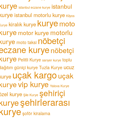
kurye
istanbul
istanbul eczane kurye
kurye
istanbul motorlu kurye
Kilyos
kurye
moto
kiralık kurye
Kurye
kurye
motorlu
motor kurye
nöbetçi
kurye
moto taksi
eczane kurye
nöbetçi
kurye
Pelitli Kurye
toplu
sarıyer kurye
ucuz
dağıtım güniçi kurye
Tuzla Kurye
uçak kargo
uçak
kurye
vip kurye
kurye
Yalova Kurye
şehiriçi
özel kurye
Şile Kurye
şehirlerarası
kurye
kurye
şoför kiralama