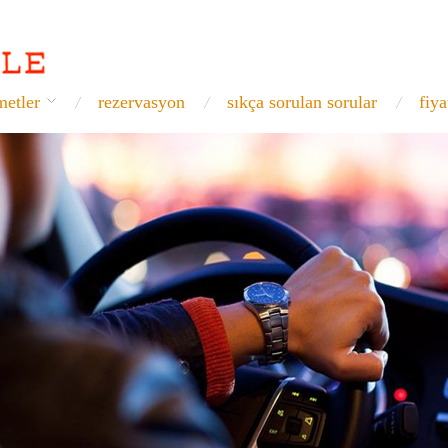
metler
rezervasyon
sıkça sorulan sorular
fiya