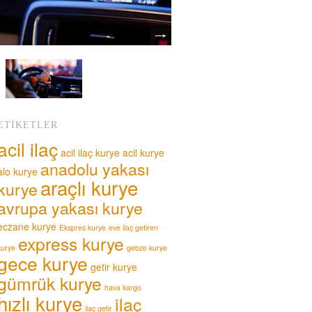
ETIKETLER
acil ilaç
acil ilaç kurye
acil kurye
anadolu yakası
alo kurye
araçlı kurye
kurye
avrupa yakası kurye
eczane kurye
Ekspres kurye
eve ilaç getiren
express kurye
kurye
gebze kurye
gece kurye
getir kurye
gümrük kurye
hava kargo
hızlı kurye
ilaç
ilaç getir