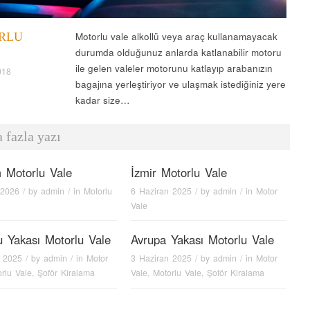
RLU
Motorlu vale alkollü veya araç kullanamayacak
durumda olduğunuz anlarda katlanabilir motoru
ile gelen valeler motorunu katlayıp arabanızın
018
bagajına yerleştiriyor ve ulaşmak istediğiniz yere
kadar size…
 fazla yazı
 Motorlu Vale
İzmir Motorlu Vale
 2026
/ by
admin
/ in
Motorlu
6 Haziran 2025
/ by
admin
/ in
Motor
Vale
 Yakası Motorlu Vale
Avrupa Yakası Motorlu Vale
n 2025
/ by
admin
/ in
Motor
3 Haziran 2025
/ by
admin
/ in
Motor
rlu Vale
,
Şoför Kiralama
Vale
,
Motorlu Vale
,
Şoför Kiralama