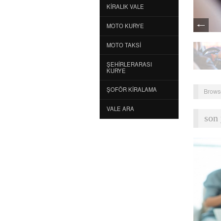
KIRALIK VALE
MOTO KURYE
MOTO TAKSI
ŞEHIRLERARASI
KURYE
ŞOFÖR KIRALAMA
Brows
VALE ARA
son 