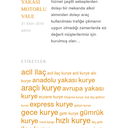
hizmet çeşitli sebeplerden
YAKASI
dolayı bir mekanda alkol
MOTORLU
alımından dolayı araç
VALE
kullanılması trafiğe çıkmanın
31 Ekim 2019
uygun olmadığı zamanlarda siz
admin
değerli müşterilerimiz için
kurulmuş olan…
ETIKETLER
acil ilaç
acil ilaç kurye
acil kurye
alo
anadolu yakası kurye
kurye
araçlı kurye
avrupa yakası
kurye
eczane kurye
Ekspres kurye
eve ilaç getiren
express kurye
kurye
gebze kurye
gece kurye
gümrük
getir kurye
hızlı kurye
kurye
hava kargo
ilaç getir