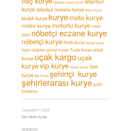
ilaç kurye
istanbul
istanbul eczane kurye
kurye
istanbul motorlu kurye
Kilyos Kurye
kurye
moto kurye
kiralık kurye
motorlu kurye
motor kurye
moto
nöbetçi eczane kurye
taksi
nöbetçi kurye
Pelitli Kurye
sarıyer kurye
ucuz
toplu dağıtım güniçi kurye
Tuzla Kurye
uçak kargo
uçak
kurye
vip kurye
kurye
özel
Yalova Kurye
şehiriçi kurye
kurye
Şile Kurye
şehirlerarası kurye
şoför
kiralama
Copyright © 2026
Seri Moto Kurye
FACEBOOK