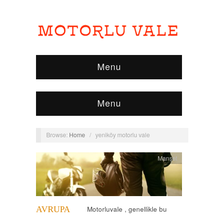
Menu
Menu
Browse:
Home
/
yeniköy motorlu vale
Manşet
AVRUPA
Motorluvale , genellikle bu