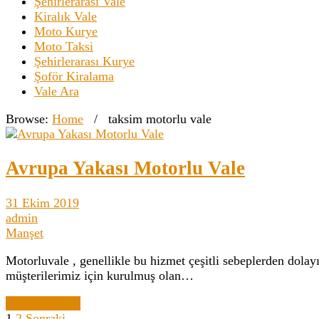
Şehirlerarası Vale
Kiralık Vale
Moto Kurye
Moto Taksi
Şehirlerarası Kurye
Şoför Kiralama
Vale Ara
Browse:
Home
/
taksim motorlu vale
Avrupa Yakası Motorlu Vale
31 Ekim 2019
admin
Manşet
Motorluvale , genellikle bu hizmet çeşitli sebeplerden dola
müşterilerimiz için kurulmuş olan…
Yazıyı Oku →
1
2
Sonraki →