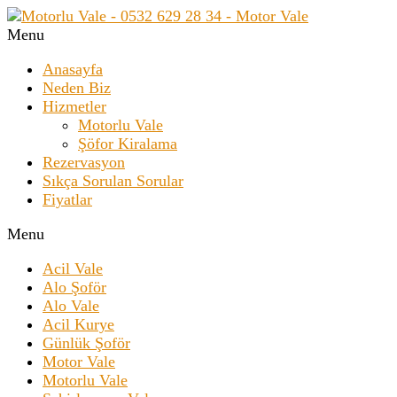
Menu
Anasayfa
Neden Biz
Hizmetler
Motorlu Vale
Şöfor Kiralama
Rezervasyon
Sıkça Sorulan Sorular
Fiyatlar
Menu
Acil Vale
Alo Şoför
Alo Vale
Acil Kurye
Günlük Şoför
Motor Vale
Motorlu Vale