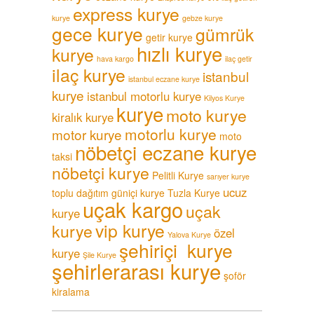
express kurye
kurye
gebze kurye
gece kurye
gümrük
getir kurye
hızlı kurye
kurye
hava kargo
ilaç getir
ilaç kurye
istanbul
istanbul eczane kurye
kurye
istanbul motorlu kurye
Kilyos Kurye
kurye
moto kurye
kiralık kurye
motorlu kurye
motor kurye
moto
nöbetçi eczane kurye
taksi
nöbetçi kurye
Pelitli Kurye
sarıyer kurye
ucuz
toplu dağıtım güniçi kurye
Tuzla Kurye
uçak kargo
uçak
kurye
vip kurye
kurye
özel
Yalova Kurye
şehiriçi kurye
kurye
Şile Kurye
şehirlerarası kurye
şoför
kiralama