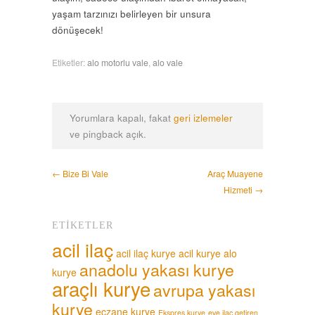
yaşam tarzınızı belirleyen bir unsura
dönüşecek!
Etiketler:
alo motorlu vale
,
alo vale
Yorumlara kapalı, fakat
geri izlemeler
ve pingback açık.
← Bize Bi Vale
Araç Muayene
Hizmeti →
ETIKETLER
acil ilaç
acil ilaç kurye
acil kurye
alo
anadolu yakası kurye
kurye
araçlı kurye
avrupa yakası
kurye
eczane kurye
Ekspres kurye
eve ilaç getiren