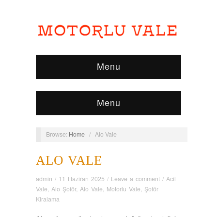
Menu
Menu
Browse:
Home
/
Alo Vale
ALO VALE
admin
/
11 Haziran 2025
/
Leave a comment
/
Acil
Vale
,
Alo Şoför
,
Alo Vale
,
Motorlu Vale
,
Şoför
Kiralama