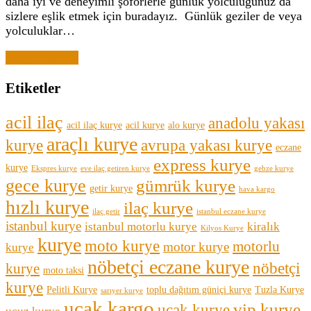
daha iyi ve deneyimli şoförlerle günlük yolculuğunuz da
sizlere eşlik etmek için buradayız. Günlük geziler de veya
yolculuklar…
Yazıyı Oku →
Etiketler
acil ilaç
anadolu yakası
acil ilaç kurye
acil kurye
alo kurye
araçlı kurye
kurye
avrupa yakası kurye
eczane
express kurye
kurye
Ekspres kurye
eve ilaç getiren kurye
gebze kurye
gece kurye
gümrük kurye
getir kurye
hava kargo
hızlı kurye
ilaç kurye
ilaç getir
istanbul eczane kurye
istanbul kurye
istanbul motorlu kurye
kiralık
Kilyos Kurye
kurye
moto kurye
motorlu
motor kurye
kurye
nöbetçi eczane kurye
nöbetçi
kurye
moto taksi
kurye
Pelitli Kurye
toplu dağıtım güniçi kurye
Tuzla Kurye
sarıyer kurye
uçak kargo
vip kurye
uçak kurye