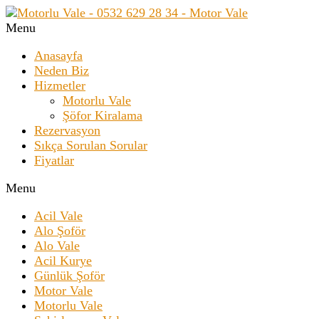
Menu
Anasayfa
Neden Biz
Hizmetler
Motorlu Vale
Şöfor Kiralama
Rezervasyon
Sıkça Sorulan Sorular
Fiyatlar
Menu
Acil Vale
Alo Şoför
Alo Vale
Acil Kurye
Günlük Şoför
Motor Vale
Motorlu Vale