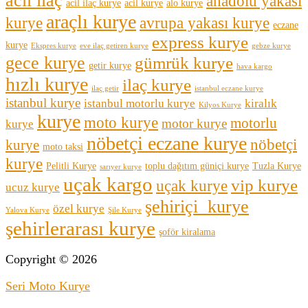
anadolu yakası
acil ilaç kurye
acil kurye
alo kurye
araçlı kurye
kurye
avrupa yakası kurye
eczane
express kurye
kurye
Ekspres kurye
eve ilaç getiren kurye
gebze kurye
gece kurye
gümrük kurye
getir kurye
hava kargo
hızlı kurye
ilaç kurye
ilaç getir
istanbul eczane kurye
istanbul kurye
istanbul motorlu kurye
kiralık
Kilyos Kurye
kurye
moto kurye
motorlu
motor kurye
kurye
nöbetçi eczane kurye
nöbetçi
kurye
moto taksi
kurye
Pelitli Kurye
toplu dağıtım güniçi kurye
Tuzla Kurye
sarıyer kurye
uçak kargo
vip kurye
uçak kurye
ucuz kurye
şehiriçi kurye
özel kurye
Yalova Kurye
Şile Kurye
şehirlerarası kurye
şoför kiralama
Copyright © 2026
Seri Moto Kurye