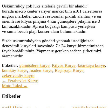
Uskumruköy çok lüks sitelerle çevrili bir alandır
burada macro center sarıyer market bim a101 carrefoursa
migros marketler zinciri restoranlar piknik alanları ve en
önemli ise kilyos pilajına 4 km gümüşdere pilajına ise 3
km uızaklıktadır. Ayrıca boğaziçi kampüsü yerleşkesi
ve suma beach plajı konser alanı bulunmaktadır.
Sizde uskumruköyden gönderi yapmak istediğinizde
deneyimli kuryeleri sayesinde 7 / 24 kurye hizmetimizden
faydalanabilirsiniz. Yapmanız gereken sadece şirketimizi
aramanızdır.
Etiketler:
gümüşdere kurye
,
Kilyos Kurye
,
kısırkaya kurye
,
kumköy kurye
,
maden kurye
,
Reşitpaşa Kurye
,
zekeriyaköy kuyre
← Ferahevler Kurye
Moto Taksi →
Etiketler
acil ilaç