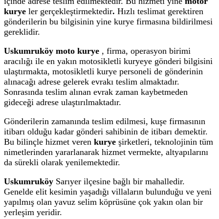
içinde adrese teslim edilmektedir. Bu hizmeti yine
motor
kurye
ler gerçekleştirmektedir
.
Hızlı teslimat gerektiren
gönderilerin bu bilgisinin yine kurye firmasına bildirilmesi
gereklidir.
Uskumruköy moto kurye
, firma, operasyon birimi
aracılığı ile en yakın motosikletli kuryeye gönderi bilgisini
ulaştırmakta, motosikletli kurye personeli de gönderinin
alınacağı adrese gelerek evrakı teslim almaktadır.
Sonrasında teslim alınan evrak zaman kaybetmeden
gideceği adrese ulaştırılmaktadır.
Gönderilerin zamanında teslim edilmesi, kuşe firmasının
itibarı olduğu kadar gönderi sahibinin de itibarı demektir.
Bu bilinçle hizmet veren
kurye
şirketleri, teknolojinin tüm
nimetlerinden yararlanarak hizmet vermekte, altyapılarını
da sürekli olarak yenilemektedir.
Uskumruköy
Sarıyer ilçesine bağlı bir mahalledir.
Genelde elit kesimin yaşadığı villaların bulunduğu ve yeni
yapılmış olan yavuz selim köprüsüne çok yakın olan bir
yerleşim yeridir.