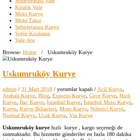
Şehirlerarası Vale
Kiralık Vale
Moto Kurye
Moto Taksi
Şehirlerarası Kurye
Şoför Kiralama
Vale Ara
Browse:
Home
/
Uskumruköy Kurye
Uskumruköy Kurye
Uskumruköy
admin
/
31 Mart 2018
/
yorumlar kapalı
/
Acil Kurye
,
Kurye
Arabalı Kurye
,
Blog
,
Express-Kurye
,
Gece Kurye
,
Hızlı
için
Kurye
,
İlaç Kurye
,
İstanbul Kurye
,
İstanbul Moto Kurye
,
Kurye
,
Kurye Bölgeleri
,
Moto Kurye
,
Nöbetçi Kurye
,
Normal Kurye
,
Uçak Kurye
,
Vip Kurye
Uskumruköy kurye
hızlı kurye , kargo seçeneği de
sunmaktadır. Bu hizmette gönderiler en fazla 180 dakika