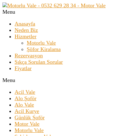
Menu
Anasayfa
Neden Biz
Hizmetler
Motorlu Vale
Şöfor Kiralama
Rezervasyon
Sıkça Sorulan Sorular
Fiyatlar
Menu
Acil Vale
Alo Şoför
Alo Vale
Acil Kurye
Günlük Şoför
Motor Vale
Motorlu Vale