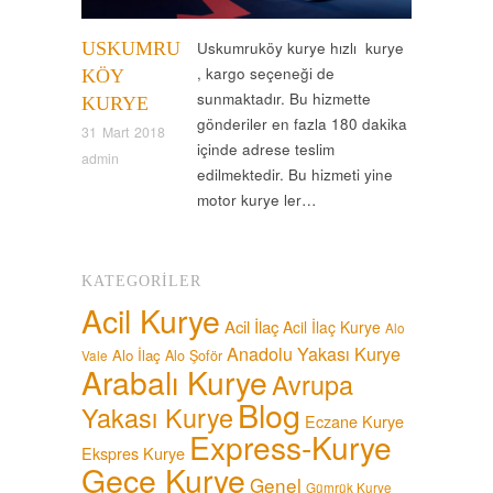
USKUMRU
Uskumruköy kurye hızlı kurye
, kargo seçeneği de
KÖY
sunmaktadır. Bu hizmette
KURYE
gönderiler en fazla 180 dakika
31 Mart 2018
içinde adrese teslim
admin
edilmektedir. Bu hizmeti yine
motor kurye ler…
KATEGORILER
Acil Kurye
Acil İlaç
Acil İlaç Kurye
Alo
Anadolu Yakası Kurye
Alo İlaç
Alo Şoför
Vale
Arabalı Kurye
Avrupa
Blog
Yakası Kurye
Eczane Kurye
Express-Kurye
Ekspres Kurye
Gece Kurye
Genel
Gümrük Kurye