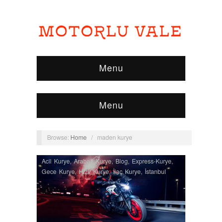
Menu
Menu
Browse:
Home
/
maden kurye
Acil Kurye
,
Arabalı Kurye
,
Blog
,
Express-Kurye
,
Gece Kurye
,
Hızlı Kurye
,
İlaç Kurye
,
İstanbul
Kurye
,
İstanbul Moto Kurye
,
Kurye
,
Kurye
Bölgeleri
,
Moto Kurye
,
Nöbetçi Kurye
,
Normal
Kurye
,
Uçak Kurye
,
Vip Kurye