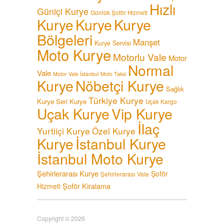
Hızlı
Güniçi Kurye
Günlük Şoför Hizmeti
Kurye
Kurye
Kurye
Bölgeleri
Manşet
Kurye Servisi
Moto Kurye
Motorlu Vale
Motor
Normal
Vale
Motor Vale İstanbul
Moto Taksi
Kurye
Nöbetçi Kurye
Sağlık
Türkiye Kurye
Kurye
Seri Kurye
Uçak Kargo
Uçak Kurye
Vip Kurye
İlaç
Yurtiiçi Kurye
Özel Kurye
Kurye
İstanbul Kurye
İstanbul Moto Kurye
Şehirlerarası Kurye
Şoför
Şehirlerarası Vale
Şoför Kiralama
Hizmeti
Copyright © 2026