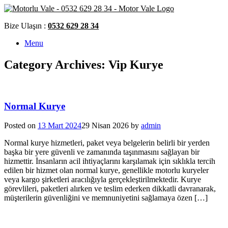
Skip
to
Bize Ulaşın :
0532 629 28 34
content
Menu
Category Archives:
Vip Kurye
Normal Kurye
Posted on
13 Mart 2024
29 Nisan 2026
by
admin
Normal kurye hizmetleri, paket veya belgelerin belirli bir yerden
başka bir yere güvenli ve zamanında taşınmasını sağlayan bir
hizmettir. İnsanların acil ihtiyaçlarını karşılamak için sıklıkla tercih
edilen bir hizmet olan normal kurye, genellikle motorlu kuryeler
veya kargo şirketleri aracılığıyla gerçekleştirilmektedir. Kurye
görevlileri, paketleri alırken ve teslim ederken dikkatli davranarak,
müşterilerin güvenliğini ve memnuniyetini sağlamaya özen […]