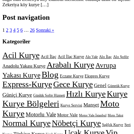
Zekeriya köy kurye […]
Post navigation
1
2
3
4
5
6
…
26
Sonraki »
Kategoriler
Acil Kurye
Acil İlaç
Acil İlaç Kurye
Alo İlaç
Alo Şoför
Alo Vale
Arabalı Kurye
Avrupa
Anadolu Yakası Kurye
Blog
Yakası Kurye
Eczane Kurye
Ekspres Kurye
Express-Kurye
Gece Kurye
Genel
Gümrük Kurye
Hızlı Kurye
Kurye
Güniçi Kurye
Günlük Şoför Hizmeti
Kurye Bölgeleri
Moto
Manşet
Kurye Servisi
Kurye
Motorlu Vale
Motor Vale
Motor Vale İstanbul
Moto Taksi
Normal Kurye
Nöbetçi Kurye
Sağlık Kurye
Seri
Uçak Kurye
Vip
Türkiye Kurye