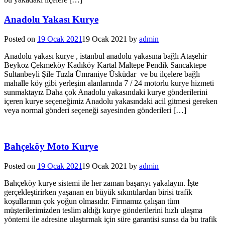
Anadolu Yakası Kurye
Posted on
19 Ocak 2021
19 Ocak 2021
by
admin
Anadolu yakası kurye , istanbul anadolu yakasına bağlı Ataşehir
Beykoz Çekmeköy Kadıköy Kartal Maltepe Pendik Sancaktepe
Sultanbeyli Şile Tuzla Ümraniye Üsküdar ve bu ilçelere bağlı
mahalle köy gibi yerleşim alanlarında 7 / 24 motorlu kurye hizmeti
sunmaktayız Daha çok Anadolu yakasındaki kurye gönderilerini
içeren kurye seçeneğimiz Anadolu yakasındaki acil gitmesi gereken
veya normal gönderi seçeneği sayesinden gönderileri […]
Bahçeköy Moto Kurye
Posted on
19 Ocak 2021
19 Ocak 2021
by
admin
Bahçeköy kurye sistemi ile her zaman başarıyı yakalayın. İşte
gerçekleştirirken yaşanan en büyük sıkıntılardan birisi trafik
koşullarının çok yoğun olmasıdır. Firmamız çalışan tüm
müşterilerimizden teslim aldığı kurye gönderilerini hızlı ulaşma
yöntemi ile adresine ulaştırmak için süre garantisi sunsa da bu trafik