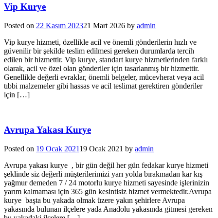
Vip Kurye
Posted on
22 Kasım 2023
21 Mart 2026
by
admin
Vip kurye hizmeti, özellikle acil ve önemli gönderilerin hızlı ve
güvenilir bir şekilde teslim edilmesi gereken durumlarda tercih
edilen bir hizmettir. Vip kurye, standart kurye hizmetlerinden farklı
olarak, acil ve özel olan gönderiler için tasarlanmış bir hizmettir.
Genellikle değerli evraklar, önemli belgeler, mücevherat veya acil
tıbbi malzemeler gibi hassas ve acil teslimat gerektiren gönderiler
için […]
Avrupa Yakası Kurye
Posted on
19 Ocak 2021
19 Ocak 2021
by
admin
Avrupa yakası kurye , bir gün değil her gün fedakar kurye hizmeti
şeklinde siz değerli müşterilerimizi yarı yolda bırakmadan kar kış
yağmur demeden 7 / 24 motorlu kurye hizmeti sayesinde işlerinizin
yarım kalmaması için 365 gün kesintisiz hizmet vermektedir.Avrupa
kurye başta bu yakada olmak üzere yakın şehirlere Avrupa
yakasında bulunan ilçelere yada Anadolu yakasında gitmesi gereken
bu yakadaki ilçelere […]