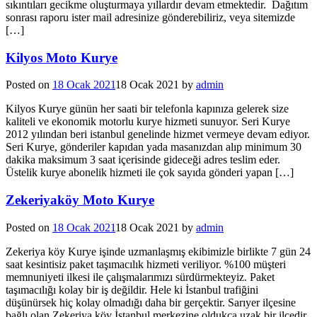
sıkıntıları gecikme oluşturmaya yıllardır devam etmektedir. Dağıtım
sonrası raporu ister mail adresinize gönderebiliriz, veya sitemizde
[…]
Kilyos Moto Kurye
Posted on
18 Ocak 2021
18 Ocak 2021
by
admin
Kilyos Kurye günün her saati bir telefonla kapınıza gelerek size
kaliteli ve ekonomik motorlu kurye hizmeti sunuyor. Seri Kurye
2012 yılından beri istanbul genelinde hizmet vermeye devam ediyor.
Seri Kurye, gönderiler kapıdan yada masanızdan alıp minimum 30
dakika maksimum 3 saat içerisinde gideceği adres teslim eder.
Üstelik kurye abonelik hizmeti ile çok sayıda gönderi yapan […]
Zekeriyaköy Moto Kurye
Posted on
18 Ocak 2021
18 Ocak 2021
by
admin
Zekeriya köy Kurye işinde uzmanlaşmış ekibimizle birlikte 7 gün 24
saat kesintisiz paket taşımacılık hizmeti veriliyor. %100 müşteri
memnuniyeti ilkesi ile çalışmalarımızı sürdürmekteyiz. Paket
taşımacılığı kolay bir iş değildir. Hele ki İstanbul trafiğini
düşünürsek hiç kolay olmadığı daha bir gerçektir. Sarıyer ilçesine
bağlı olan Zekeriya köy İstanbul merkezine oldukça uzak bir ilçedir.