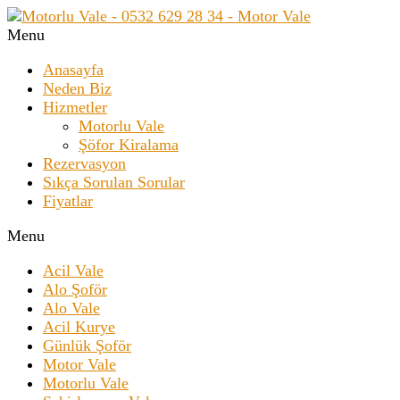
Menu
Anasayfa
Neden Biz
Hizmetler
Motorlu Vale
Şöfor Kiralama
Rezervasyon
Sıkça Sorulan Sorular
Fiyatlar
Menu
Acil Vale
Alo Şoför
Alo Vale
Acil Kurye
Günlük Şoför
Motor Vale
Motorlu Vale