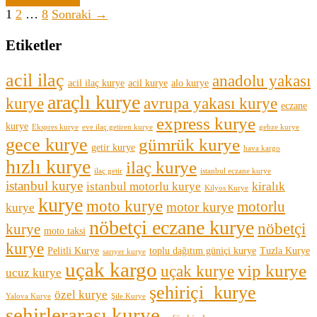
1
2
…
8
Sonraki →
Etiketler
acil ilaç
anadolu yakası
acil ilaç kurye
acil kurye
alo kurye
araçlı kurye
kurye
avrupa yakası kurye
eczane
express kurye
kurye
Ekspres kurye
eve ilaç getiren kurye
gebze kurye
gece kurye
gümrük kurye
getir kurye
hava kargo
hızlı kurye
ilaç kurye
ilaç getir
istanbul eczane kurye
istanbul kurye
istanbul motorlu kurye
kiralık
Kilyos Kurye
kurye
moto kurye
motorlu
motor kurye
kurye
nöbetçi eczane kurye
nöbetçi
kurye
moto taksi
kurye
Pelitli Kurye
toplu dağıtım güniçi kurye
Tuzla Kurye
sarıyer kurye
uçak kargo
vip kurye
uçak kurye
ucuz kurye
şehiriçi kurye
özel kurye
Yalova Kurye
Şile Kurye
şehirlerarası kurye