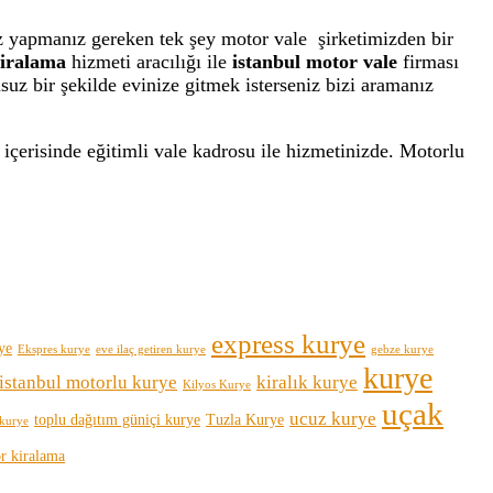
z yapmanız gereken tek şey motor vale şirketimizden bir
kiralama
hizmeti aracılığı ile
istanbul motor vale
firması
uz bir şekilde evinize gitmek isterseniz bizi aramanız
içerisinde eğitimli vale kadrosu ile hizmetinizde. Motorlu
express kurye
ye
Ekspres kurye
eve ilaç getiren kurye
gebze kurye
kurye
istanbul motorlu kurye
kiralık kurye
Kilyos Kurye
uçak
ucuz kurye
toplu dağıtım güniçi kurye
Tuzla Kurye
 kurye
ör kiralama