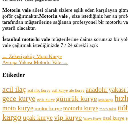
Motorlu vale
ailesi olarak sizlere eşlik eden karşılayan git
şoför çağırmaktır.
Motorlu vale
, size istediğiniz her an pro
tarafından müşterilerine sağlanan profesyonel bir motorlu va
yeterli olacaktır.
İstanbul motorlu vale
müşterilerine daima sorunsuz bir yolc
vale çağırmak istediğinizde 7 / 24 sürekli açık
← Zekeriyaköy Moto Kurye
Avrupa Yakası Motorlu Vale →
Etiketler
acil ilaç
anadolu yakası
acil ilaç kurye
acil kurye
alo kurye
hızl
gece kurye
gümrük kurye
getir kurye
hava kargo
nöb
moto kurye
motorlu kurye
motor kurye
moto taksi
kargo
vip kurye
uçak kurye
özel kurye
Yalova Kurye
Ş