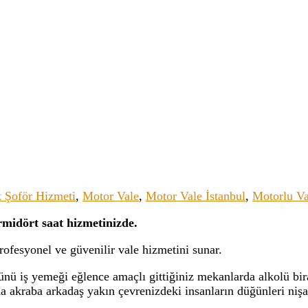
 Şoför Hizmeti
,
Motor Vale
,
Motor Vale İstanbul
,
Motorlu Va
rmidört saat hizmetinizde.
profesyonel ve güvenilir vale hizmetini sunar.
nü iş yemeği eğlence amaçlı gittiğiniz mekanlarda alkolü bira
a akraba arkadaş yakın çevrenizdeki insanların düğünleri nişa