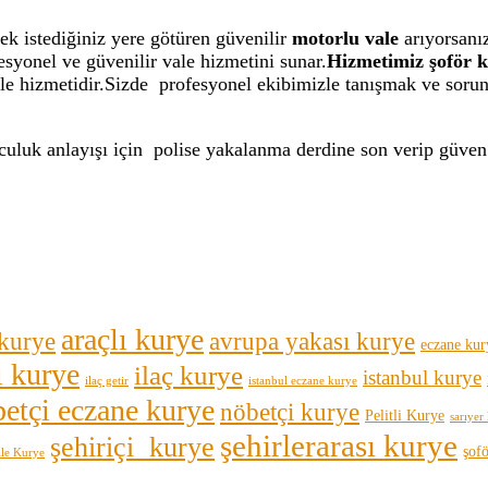
mek istediğiniz yere götüren güvenilir
motorlu vale
arıyorsanı
fesyonel ve güvenilir vale hizmetini sunar.
Hizmetimiz şoför 
le hizmetidir.Sizde profesyonel ekibimizle tanışmak ve soruns
uluk anlayışı için polise yakalanma derdine son verip güven 
araçlı kurye
 kurye
avrupa yakası kurye
eczane kur
ı kurye
ilaç kurye
istanbul kurye
ilaç getir
istanbul eczane kurye
etçi eczane kurye
nöbetçi kurye
Pelitli Kurye
sarıyer
şehirlerarası kurye
şehiriçi kurye
şof
ile Kurye