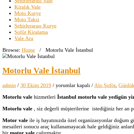
Şehirlerarası Vale
Kiralık Vale
Moto Kurye
Moto Taksi
Şehirlerarası Kurye
Şoför Kiralama
Vale Ara
Browse:
Home
/
Motorlu Vale İstanbul
Motorlu Vale İstanbul
Motorlu
admin
/
30 Ekim 2019
/
yorumlar kapalı
/
Alo Şoför
,
Günlük
Vale
Motorlu vale
hizmetleri
İstanbul motorlu vale yedigün yi
İstanbul
için
Motorlu vale
, siz değerli müşterilerine istediğiniz her an 
Motor vale
ile iş hayatınızda özel organizasyonlar doğum gü
mesaileri sonucu araç kullanamayacak hale geldiğiniz anlard
bir
motor vale
çağırmaktır.