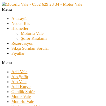
Menu
Anasayfa
Neden Biz
Hizmetler
Motorlu Vale
Şöfor Kiralama
Rezervasyon
Sıkça Sorulan Sorular
Fiyatlar
Menu
Acil Vale
Alo Şoför
Alo Vale
Acil Kurye
Günlük Şoför
Motor Vale
Motorlu Vale