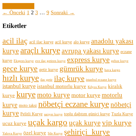
Yazıyı Oku →
← Önceki
1
2
3
…
9
Sonraki →
Etiketler
acil ilaç
anadolu yakası
acil ilaç kurye
acil kurye
alo kurye
araçlı kurye
kurye
avrupa yakası kurye
eczane
express kurye
kurye
Ekspres kurye
eve ilaç getiren kurye
gebze kurye
gece kurye
gümrük kurye
getir kurye
hava kargo
hızlı kurye
ilaç kurye
ilaç getir
istanbul eczane kurye
istanbul kurye
istanbul motorlu kurye
kiralık
Kilyos Kurye
kurye
moto kurye
motorlu
motor kurye
kurye
nöbetçi eczane kurye
nöbetçi
kurye
moto taksi
kurye
Pelitli Kurye
toplu dağıtım güniçi kurye
Tuzla Kurye
sarıyer kurye
uçak kargo
vip kurye
uçak kurye
ucuz kurye
şehiriçi kurye
özel kurye
Yalova Kurye
Şile Kurye