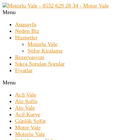
Menu
Anasayfa
Neden Biz
Hizmetler
Motorlu Vale
Şöfor Kiralama
Rezervasyon
Sıkça Sorulan Sorular
Fiyatlar
Menu
Acil Vale
Alo Şoför
Alo Vale
Acil Kurye
Günlük Şoför
Motor Vale
Motorlu Vale