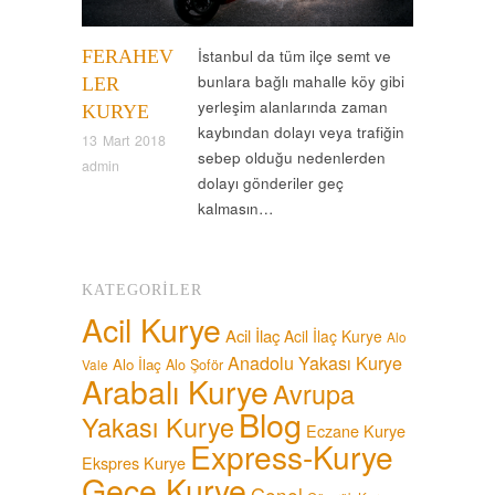
FERAHEV
İstanbul da tüm ilçe semt ve
bunlara bağlı mahalle köy gibi
LER
yerleşim alanlarında zaman
KURYE
kaybından dolayı veya trafiğin
13 Mart 2018
sebep olduğu nedenlerden
admin
dolayı gönderiler geç
kalmasın…
KATEGORILER
Acil Kurye
Acil İlaç
Acil İlaç Kurye
Alo
Anadolu Yakası Kurye
Alo İlaç
Alo Şoför
Vale
Arabalı Kurye
Avrupa
Blog
Yakası Kurye
Eczane Kurye
Express-Kurye
Ekspres Kurye
Gece Kurye
Genel