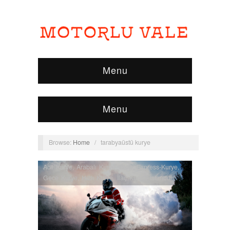
Menu
Menu
Browse:
Home
/
tarabyaüstü kurye
Acil Kurye
,
Arabalı Kurye
,
Blog
,
Express-Kurye
,
Gece Kurye
,
Hızlı Kurye
,
İlaç Kurye
,
İstanbul
Kurye
,
İstanbul Moto Kurye
,
Kurye
,
Kurye
Bölgeleri
,
Moto Kurye
,
Nöbetçi Kurye
,
Normal
Kurye
,
Uçak Kurye
,
Vip Kurye