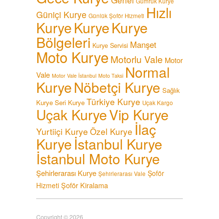
Gümrük Kurye
Hızlı
Güniçi Kurye
Günlük Şoför Hizmeti
Kurye
Kurye
Kurye
Bölgeleri
Manşet
Kurye Servisi
Moto Kurye
Motorlu Vale
Motor
Normal
Vale
Motor Vale İstanbul
Moto Taksi
Kurye
Nöbetçi Kurye
Sağlık
Türkiye Kurye
Kurye
Seri Kurye
Uçak Kargo
Uçak Kurye
Vip Kurye
İlaç
Yurtiiçi Kurye
Özel Kurye
Kurye
İstanbul Kurye
İstanbul Moto Kurye
Şehirlerarası Kurye
Şoför
Şehirlerarası Vale
Şoför Kiralama
Hizmeti
Copyright © 2026