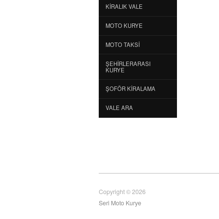
KIRALIK VALE
MOTO KURYE
MOTO TAKSI
ŞEHIRLERARASI
KURYE
ŞOFÖR KIRALAMA
VALE ARA
Copyright © 2026
Seri Moto Kurye