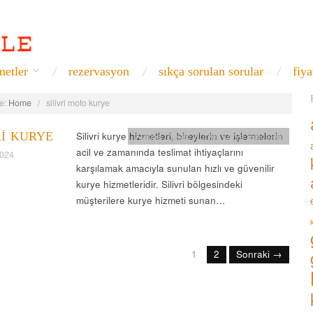
metler
rezervasyon
sıkça sorulan sorular
fiya
e:
Home
/
silivri moto kurye
RI KURYE
Silivri kurye hizmetleri, bireylerin ve işletmelerin
Avrupa Yakası Kurye
,
Kurye Bölgeleri
acil ve zamanında teslimat ihtiyaçlarını
2024
karşılamak amacıyla sunulan hızlı ve güvenilir
kurye hizmetleridir. Silivri bölgesindeki
müşterilere kurye hizmeti sunan…
1
2
Sonraki →