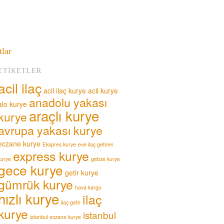
tlar
ETIKETLER
acil ilaç
acil ilaç kurye
acil kurye
anadolu yakası
alo kurye
araçlı kurye
kurye
avrupa yakası kurye
eczane kurye
Ekspres kurye
eve ilaç getiren
express kurye
kurye
gebze kurye
gece kurye
getir kurye
gümrük kurye
hava kargo
hızlı kurye
ilaç
ilaç getir
kurye
istanbul
istanbul eczane kurye