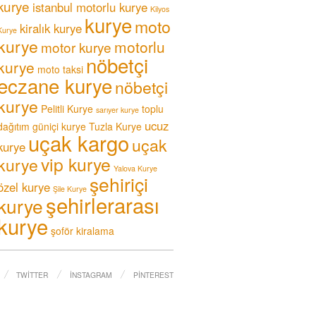
kurye
istanbul motorlu kurye
Kilyos
kurye
moto
kiralık kurye
Kurye
kurye
motorlu
motor kurye
nöbetçi
kurye
moto taksi
eczane kurye
nöbetçi
kurye
Pelitli Kurye
toplu
sarıyer kurye
ucuz
dağıtım güniçi kurye
Tuzla Kurye
uçak kargo
uçak
kurye
vip kurye
kurye
Yalova Kurye
şehiriçi
özel kurye
Şile Kurye
şehirlerarası
kurye
kurye
şoför kiralama
TWITTER
İNSTAGRAM
PINTEREST