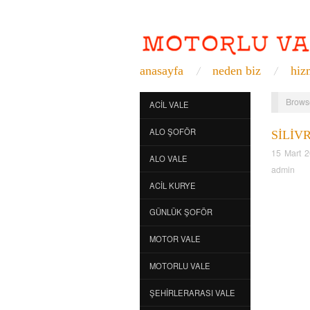
anasayfa
neden biz
hiz
Brows
ACIL VALE
ALO ŞOFÖR
SILIV
15 Mart 
ALO VALE
admin
ACIL KURYE
GÜNLÜK ŞOFÖR
MOTOR VALE
MOTORLU VALE
ŞEHIRLERARASI VALE