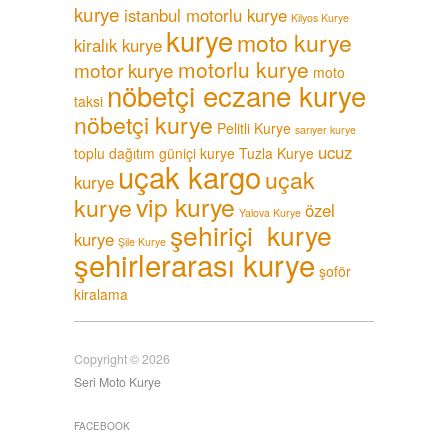
kurye
istanbul motorlu kurye
Kilyos Kurye
kurye
moto kurye
kiralık kurye
motorlu kurye
motor kurye
moto
nöbetçi eczane kurye
taksi
nöbetçi kurye
Pelitli Kurye
sarıyer kurye
ucuz
toplu dağıtım güniçi kurye
Tuzla Kurye
uçak kargo
uçak
kurye
vip kurye
kurye
özel
Yalova Kurye
şehiriçi kurye
kurye
Şile Kurye
şehirlerarası kurye
şoför
kiralama
Copyright © 2026
Seri Moto Kurye
FACEBOOK