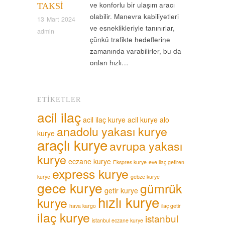
ve konforlu bir ulaşım aracı
TAKSI
olabilir. Manevra kabiliyetleri
13 Mart 2024
ve esneklikleriyle tanınırlar,
admin
çünkü trafikte hedeflerine
zamanında varabilirler, bu da
onları hızlı…
ETIKETLER
acil ilaç
acil ilaç kurye
acil kurye
alo
anadolu yakası kurye
kurye
araçlı kurye
avrupa yakası
kurye
eczane kurye
Ekspres kurye
eve ilaç getiren
express kurye
kurye
gebze kurye
gece kurye
gümrük
getir kurye
hızlı kurye
kurye
hava kargo
ilaç getir
ilaç kurye
istanbul
istanbul eczane kurye