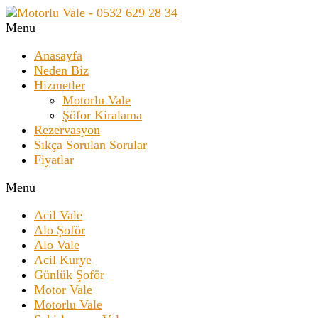
Menu
Anasayfa
Neden Biz
Hizmetler
Motorlu Vale
Şöfor Kiralama
Rezervasyon
Sıkça Sorulan Sorular
Fiyatlar
Menu
Acil Vale
Alo Şoför
Alo Vale
Acil Kurye
Günlük Şoför
Motor Vale
Motorlu Vale