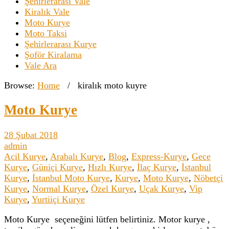
Şehirlerarası Vale
Kiralık Vale
Moto Kurye
Moto Taksi
Şehirlerarası Kurye
Şoför Kiralama
Vale Ara
Browse:
Home
/
kiralık moto kuyre
Moto Kurye
28 Şubat 2018
admin
Acil Kurye
,
Arabalı Kurye
,
Blog
,
Express-Kurye
,
Gece
Kurye
,
Güniçi Kurye
,
Hızlı Kurye
,
İlaç Kurye
,
İstanbul
Kurye
,
İstanbul Moto Kurye
,
Kurye
,
Moto Kurye
,
Nöbetçi
Kurye
,
Normal Kurye
,
Özel Kurye
,
Uçak Kurye
,
Vip
Kurye
,
Yurtiiçi Kurye
Moto Kurye seçeneğini lütfen belirtiniz. Motor kurye ,