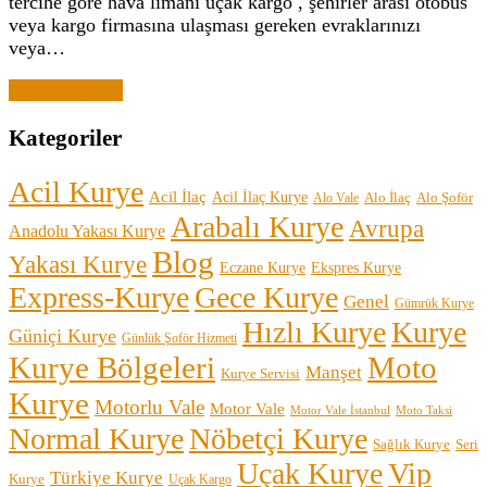
tercihe göre hava limanı uçak kargo , şehirler arası otobüs
veya kargo firmasına ulaşması gereken evraklarınızı
veya…
Yazıyı Oku →
Kategoriler
Acil Kurye
Acil İlaç
Acil İlaç Kurye
Alo İlaç
Alo Şoför
Alo Vale
Arabalı Kurye
Avrupa
Anadolu Yakası Kurye
Blog
Yakası Kurye
Eczane Kurye
Ekspres Kurye
Express-Kurye
Gece Kurye
Genel
Gümrük Kurye
Hızlı Kurye
Kurye
Güniçi Kurye
Günlük Şoför Hizmeti
Kurye Bölgeleri
Moto
Manşet
Kurye Servisi
Kurye
Motorlu Vale
Motor Vale
Motor Vale İstanbul
Moto Taksi
Normal Kurye
Nöbetçi Kurye
Sağlık Kurye
Seri
Uçak Kurye
Vip
Türkiye Kurye
Kurye
Uçak Kargo