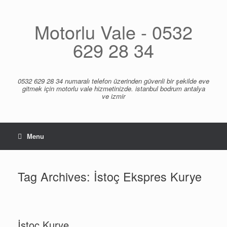
Skip
to
content
Motorlu Vale - 0532
629 28 34
0532 629 28 34 numaralı telefon üzerinden güvenli bir şekilde eve
gitmek için motorlu vale hizmetinizde. istanbul bodrum antalya
ve izmir
Menu
Tag Archives:
İstoç Ekspres Kurye
İstoç Kurye