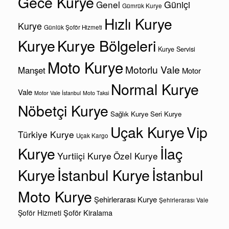
Gece Kurye
Genel
Güniçi
Gümrük Kurye
Hızlı Kurye
Kurye
Günlük Şoför Hizmeti
Kurye
Kurye Bölgeleri
Kurye Servisi
Moto Kurye
Motorlu Vale
Manşet
Motor
Normal Kurye
Vale
Motor Vale İstanbul
Moto Taksi
Nöbetçi Kurye
Sağlık Kurye
Seri Kurye
Uçak Kurye
Vip
Türkiye Kurye
Uçak Kargo
Kurye
İlaç
Yurtiiçi Kurye
Özel Kurye
Kurye
İstanbul Kurye
İstanbul
Moto Kurye
Şehirlerarası Kurye
Şehirlerarası Vale
Şoför Kiralama
Şoför Hizmeti