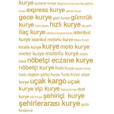
kurye
eczane kurye
Ekspres kurye
eve ilaç getiren
express kurye
kurye
gebze kurye
gece kurye
gümrük
getir kurye
hızlı kurye
kurye
hava kargo
ilaç getir
ilaç kurye
istanbul
istanbul eczane kurye
kurye
istanbul motorlu kurye
Kilyos Kurye
kurye
moto kurye
kiralık kurye
motorlu kurye
motor kurye
moto
nöbetçi eczane kurye
taksi
nöbetçi kurye
Pelitli Kurye
sarıyer kurye
ucuz
toplu dağıtım güniçi kurye
Tuzla Kurye
uçak kargo
uçak
kurye
vip kurye
kurye
özel
Yalova Kurye
şehiriçi kurye
kurye
Şile Kurye
şehirlerarası kurye
şoför
kiralama