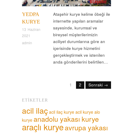
YEDPA
Ataşehir kurye kelime öbeği ile
internette yapılan aramalar
KURYE
sayesinde, kurumsal ve
13 Haziran
bireysel müşterilerimizin
2021
aciliyet durumlarına göre an
admin
içerisinde kurye hizmetini
gerçekleştirmek ve istenilen
anda gönderilerini belirtilen…
1
2
Sonraki →
ETIKETLER
acil ilaç
acil ilaç kurye
acil kurye
alo
anadolu yakası kurye
kurye
araçlı kurye
avrupa yakası