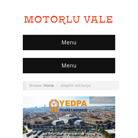
Menu
Menu
Browse:
Home
/
ataşehir acil kurye
Moto Kurye