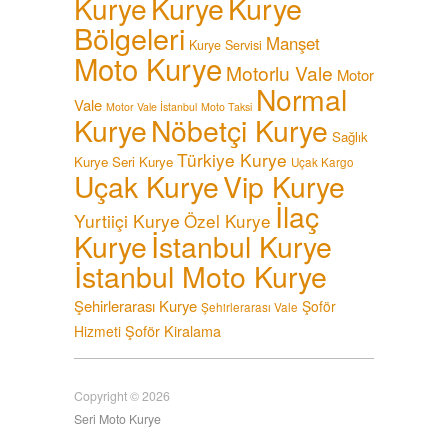
Kurye
Kurye
Kurye
Bölgeleri
Manşet
Kurye Servisi
Moto Kurye
Motorlu Vale
Motor
Normal
Vale
Motor Vale İstanbul
Moto Taksi
Kurye
Nöbetçi Kurye
Sağlık
Türkiye Kurye
Kurye
Seri Kurye
Uçak Kargo
Uçak Kurye
Vip Kurye
İlaç
Yurtiiçi Kurye
Özel Kurye
Kurye
İstanbul Kurye
İstanbul Moto Kurye
Şehirlerarası Kurye
Şoför
Şehirlerarası Vale
Şoför Kiralama
Hizmeti
Copyright © 2026
Seri Moto Kurye