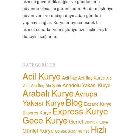
hizmeti güvenilirlik sağlar ve gönderilerin
güvende olmasını garanti eder. Bu da müşteriye
güven verir ve endişe duymadan gönderi
yapmayı sağlar. Kuryeler ayrıca esnek bir
hizmet sunarlar ve müşteriye özelleştirilmiş bir
deneyim sağlarlar.
KATEGORILER
Acil Kurye
Acil İlaç
Acil İlaç Kurye
Alo
Anadolu Yakası Kurye
Alo İlaç
Alo Şoför
Vale
Arabalı Kurye
Avrupa
Blog
Yakası Kurye
Eczane Kurye
Express-Kurye
Ekspres Kurye
Gece Kurye
Genel
Gümrük Kurye
Hızlı
Güniçi Kurye
Günlük Şoför Hizmeti