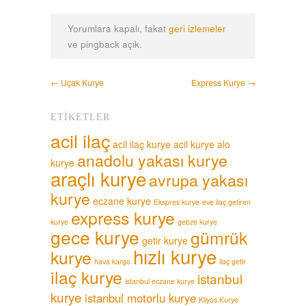
Yorumlara kapalı, fakat
geri izlemeler
ve pingback açık.
← Uçak Kurye
Express Kurye →
ETIKETLER
acil ilaç
acil ilaç kurye
acil kurye
alo
anadolu yakası kurye
kurye
araçlı kurye
avrupa yakası
kurye
eczane kurye
Ekspres kurye
eve ilaç getiren
express kurye
kurye
gebze kurye
gece kurye
gümrük
getir kurye
hızlı kurye
kurye
hava kargo
ilaç getir
ilaç kurye
istanbul
istanbul eczane kurye
kurye
istanbul motorlu kurye
Kilyos Kurye