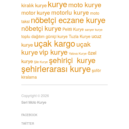
kurye
moto kurye
kiralık kurye
motorlu kurye
motor kurye
moto
nöbetçi eczane kurye
taksi
nöbetçi kurye
Pelitli Kurye
sarıyer kurye
ucuz
toplu dağıtım güniçi kurye
Tuzla Kurye
uçak kargo
uçak
kurye
vip kurye
kurye
özel
Yalova Kurye
şehiriçi kurye
kurye
Şile Kurye
şehirlerarası kurye
şoför
kiralama
Copyright © 2026
Seri Moto Kurye
FACEBOOK
TWITTER