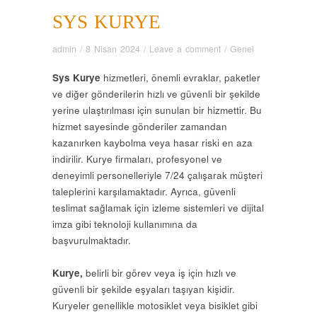
SYS KURYE
admin
/
8 Nisan 2024
/
Leave a comment
/
Genel
Sys Kurye
hizmetleri, önemli evraklar, paketler
ve diğer gönderilerin hızlı ve güvenli bir şekilde
yerine ulaştırılması için sunulan bir hizmettir. Bu
hizmet sayesinde gönderiler zamandan
kazanırken kaybolma veya hasar riski en aza
indirilir. Kurye firmaları, profesyonel ve
deneyimli personelleriyle 7/24 çalışarak müşteri
taleplerini karşılamaktadır. Ayrıca, güvenli
teslimat sağlamak için izleme sistemleri ve dijital
imza gibi teknoloji kullanımına da
başvurulmaktadır.
Kurye,
belirli bir görev veya iş için hızlı ve
güvenli bir şekilde eşyaları taşıyan kişidir.
Kuryeler genellikle motosiklet veya bisiklet gibi