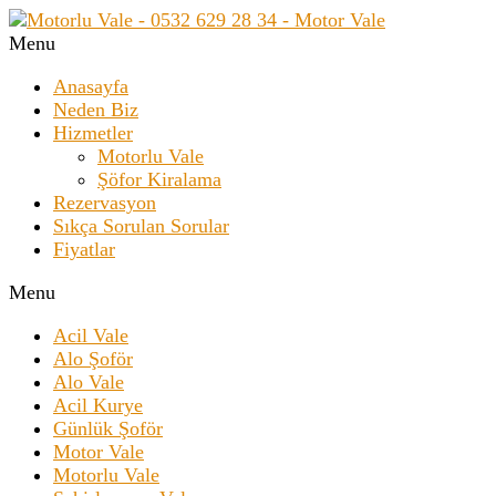
Menu
Anasayfa
Neden Biz
Hizmetler
Motorlu Vale
Şöfor Kiralama
Rezervasyon
Sıkça Sorulan Sorular
Fiyatlar
Menu
Acil Vale
Alo Şoför
Alo Vale
Acil Kurye
Günlük Şoför
Motor Vale
Motorlu Vale