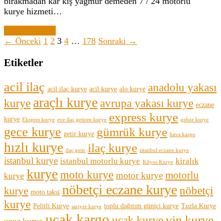
bırakmadan kar kış yağmur demeden 7 / 24 motorlu
kurye hizmeti…
Yazıyı Oku →
← Önceki
1
2
3
4
…
178
Sonraki →
Etiketler
acil ilaç
anadolu yakası
acil ilaç kurye
acil kurye
alo kurye
araçlı kurye
kurye
avrupa yakası kurye
eczane
express kurye
kurye
Ekspres kurye
eve ilaç getiren kurye
gebze kurye
gece kurye
gümrük kurye
getir kurye
hava kargo
hızlı kurye
ilaç kurye
ilaç getir
istanbul eczane kurye
istanbul kurye
istanbul motorlu kurye
kiralık
Kilyos Kurye
kurye
moto kurye
motorlu
motor kurye
kurye
nöbetçi eczane kurye
nöbetçi
kurye
moto taksi
kurye
Pelitli Kurye
toplu dağıtım güniçi kurye
Tuzla Kurye
sarıyer kurye
uçak kargo
vip kurye
uçak kurye