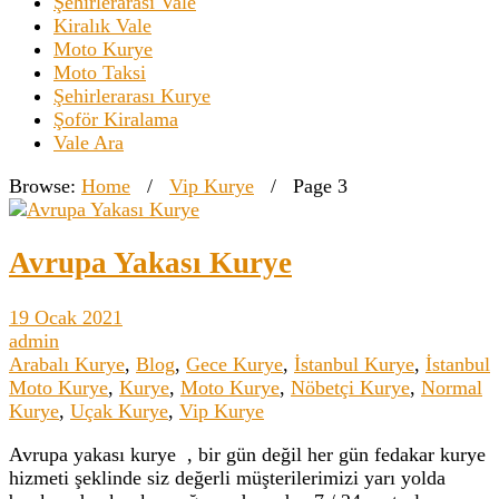
Şehirlerarası Vale
Kiralık Vale
Moto Kurye
Moto Taksi
Şehirlerarası Kurye
Şoför Kiralama
Vale Ara
Browse:
Home
/
Vip Kurye
/
Page 3
Avrupa Yakası Kurye
19 Ocak 2021
admin
Arabalı Kurye
,
Blog
,
Gece Kurye
,
İstanbul Kurye
,
İstanbul
Moto Kurye
,
Kurye
,
Moto Kurye
,
Nöbetçi Kurye
,
Normal
Kurye
,
Uçak Kurye
,
Vip Kurye
Avrupa yakası kurye , bir gün değil her gün fedakar kurye
hizmeti şeklinde siz değerli müşterilerimizi yarı yolda