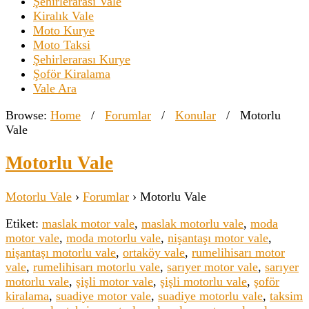
Şehirlerarası Vale
Kiralık Vale
Moto Kurye
Moto Taksi
Şehirlerarası Kurye
Şoför Kiralama
Vale Ara
Browse:
Home
/
Forumlar
/
Konular
/
Motorlu
Vale
Motorlu Vale
Motorlu Vale
›
Forumlar
›
Motorlu Vale
Etiket:
maslak motor vale
,
maslak motorlu vale
,
moda
motor vale
,
moda motorlu vale
,
nişantaşı motor vale
,
nişantaşı motorlu vale
,
ortaköy vale
,
rumelihisarı motor
vale
,
rumelihisarı motorlu vale
,
sarıyer motor vale
,
sarıyer
motorlu vale
,
şişli motor vale
,
şişli motorlu vale
,
şoför
kiralama
,
suadiye motor vale
,
suadiye motorlu vale
,
taksim