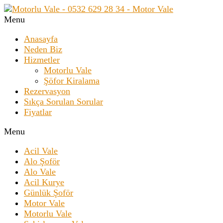
Menu
Anasayfa
Neden Biz
Hizmetler
Motorlu Vale
Şöfor Kiralama
Rezervasyon
Sıkça Sorulan Sorular
Fiyatlar
Menu
Acil Vale
Alo Şoför
Alo Vale
Acil Kurye
Günlük Şoför
Motor Vale
Motorlu Vale