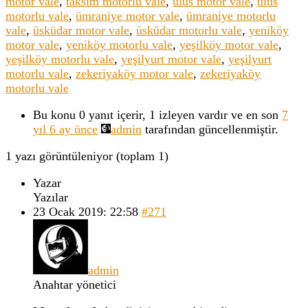
motor vale
,
taksim motorlu vale
,
ulus motor vale
,
ulus
motorlu vale
,
ümraniye motor vale
,
ümraniye motorlu
vale
,
üsküdar motor vale
,
üsküdar motorlu vale
,
yeniköy
motor vale
,
yeniköy motorlu vale
,
yeşilköy motor vale
,
yeşilköy motorlu vale
,
yeşilyurt motor vale
,
yeşilyurt
motorlu vale
,
zekeriyaköy motor vale
,
zekeriyaköy
motorlu vale
Bu konu 0 yanıt içerir, 1 izleyen vardır ve en son
7
yıl 6 ay önce
admin
tarafından güncellenmiştir.
1 yazı görüntüleniyor (toplam 1)
Yazar
Yazılar
23 Ocak 2019: 22:58
#271
admin
Anahtar yönetici