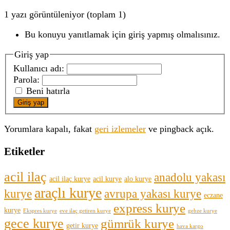
1 yazı görüntüleniyor (toplam 1)
Bu konuyu yanıtlamak için giriş yapmış olmalısınız.
Giriş yap
Kullanıcı adı:
Parola:
Beni hatırla
Giriş yap
Yorumlara kapalı, fakat
geri izlemeler
ve pingback açık.
Etiketler
acil ilaç
anadolu yakası
acil ilaç kurye
acil kurye
alo kurye
araçlı kurye
kurye
avrupa yakası kurye
eczane
express kurye
kurye
Ekspres kurye
eve ilaç getiren kurye
gebze kurye
gece kurye
gümrük kurye
getir kurye
hava kargo