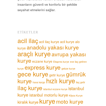
insanların güvenli ve konforlu bir şekilde
seyahat etmelerini sağlar.
ETIKETLER
acil ilaç
acil ilaç kurye
acil kurye
alo
anadolu yakası kurye
kurye
araçlı kurye
avrupa yakası
kurye
eczane kurye
Ekspres kurye
eve ilaç getiren
express kurye
kurye
gebze kurye
gece kurye
gümrük
getir kurye
hızlı kurye
kurye
hava kargo
ilaç getir
ilaç kurye
istanbul
istanbul eczane kurye
kurye
istanbul motorlu kurye
Kilyos Kurye
kurye
moto kurye
kiralık kurye