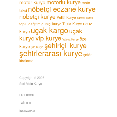
motorlu kurye
motor kurye
moto
nöbetçi eczane kurye
taksi
nöbetçi kurye
Pelitli Kurye
sarıyer kurye
ucuz
toplu dağıtım güniçi kurye
Tuzla Kurye
uçak kargo
uçak
kurye
vip kurye
kurye
özel
Yalova Kurye
şehiriçi kurye
kurye
Şile Kurye
şehirlerarası kurye
şoför
kiralama
Copyright © 2026
Seri Moto Kurye
FACEBOOK
TWITTER
İNSTAGRAM