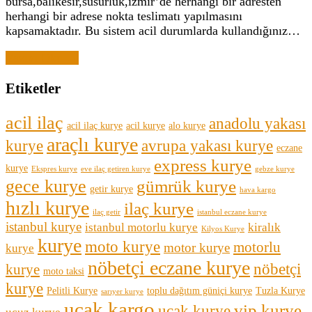
bursa,balıkesir,susurluk,izmir’de herhangi bir adresten
herhangi bir adrese nokta teslimatı yapılmasını
kapsamaktadır. Bu sistem acil durumlarda kullandığınız…
Yazıyı Oku →
Etiketler
acil ilaç
anadolu yakası
acil ilaç kurye
acil kurye
alo kurye
araçlı kurye
kurye
avrupa yakası kurye
eczane
express kurye
kurye
Ekspres kurye
eve ilaç getiren kurye
gebze kurye
gece kurye
gümrük kurye
getir kurye
hava kargo
hızlı kurye
ilaç kurye
ilaç getir
istanbul eczane kurye
istanbul kurye
istanbul motorlu kurye
kiralık
Kilyos Kurye
kurye
moto kurye
motorlu
motor kurye
kurye
nöbetçi eczane kurye
nöbetçi
kurye
moto taksi
kurye
Pelitli Kurye
toplu dağıtım güniçi kurye
Tuzla Kurye
sarıyer kurye
uçak kargo
vip kurye
uçak kurye