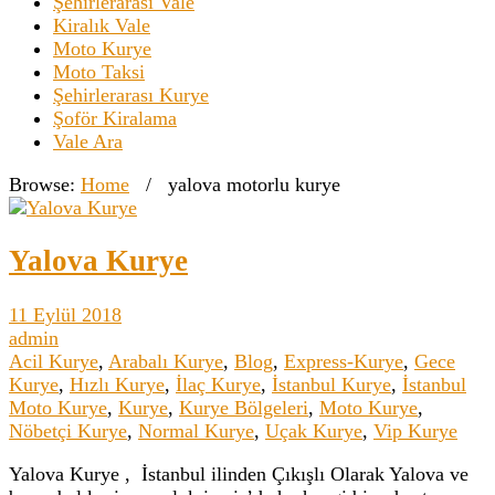
Şehirlerarası Vale
Kiralık Vale
Moto Kurye
Moto Taksi
Şehirlerarası Kurye
Şoför Kiralama
Vale Ara
Browse:
Home
/
yalova motorlu kurye
Yalova Kurye
11 Eylül 2018
admin
Acil Kurye
,
Arabalı Kurye
,
Blog
,
Express-Kurye
,
Gece
Kurye
,
Hızlı Kurye
,
İlaç Kurye
,
İstanbul Kurye
,
İstanbul
Moto Kurye
,
Kurye
,
Kurye Bölgeleri
,
Moto Kurye
,
Nöbetçi Kurye
,
Normal Kurye
,
Uçak Kurye
,
Vip Kurye
Yalova Kurye , İstanbul ilinden Çıkışlı Olarak Yalova ve