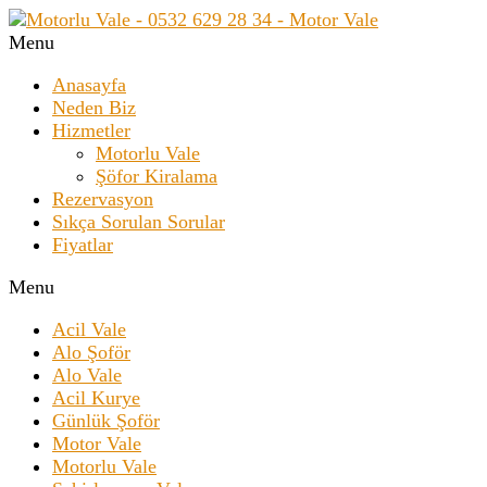
Menu
Anasayfa
Neden Biz
Hizmetler
Motorlu Vale
Şöfor Kiralama
Rezervasyon
Sıkça Sorulan Sorular
Fiyatlar
Menu
Acil Vale
Alo Şoför
Alo Vale
Acil Kurye
Günlük Şoför
Motor Vale
Motorlu Vale