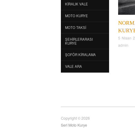
KIRALIK VALE
MOTO KURYE
NORM
MOTO TAKSI
KURY
5 Nisan 
ŞEHIRLERARASI
KURYE
admin
ŞOFÖR KIRALAMA
VALE ARA
Copyright © 2026
Seri Moto Kurye