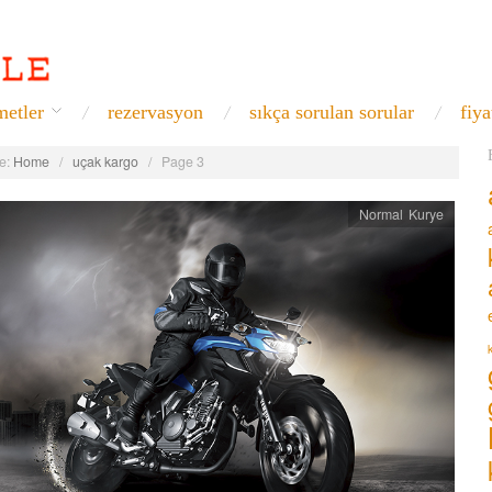
metler
rezervasyon
sıkça sorulan sorular
fiya
e:
Home
/
uçak kargo
/
Page 3
Normal Kurye