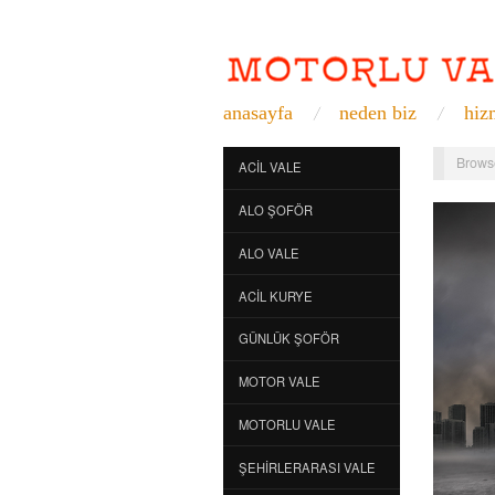
anasayfa
neden biz
hiz
Brows
ACIL VALE
ALO ŞOFÖR
ALO VALE
ACIL KURYE
GÜNLÜK ŞOFÖR
MOTOR VALE
MOTORLU VALE
ŞEHIRLERARASI VALE