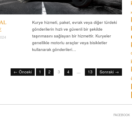
AL
Kurye hizmeti, paket, evrak veya diğer türdeki
gönderilerin hızlı ve güvenli bir şekilde
E
taşınmasını sağlayan bir hizmettir. Kuryeler
2024
genellikle motorlu araçlar veya bisikletler
kullanarak gönderileri…
← Önceki
1
2
3
4
…
13
Sonraki →
FACEBOOK