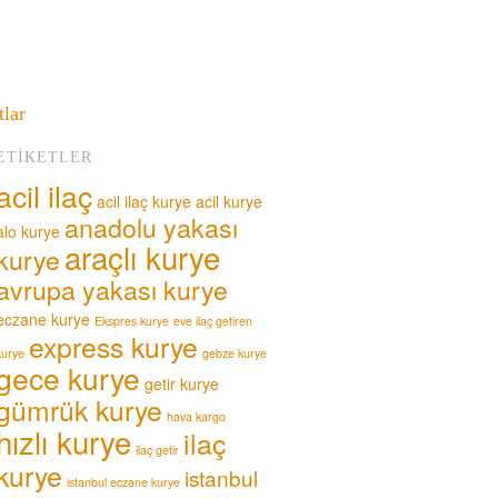
tlar
ETIKETLER
acil ilaç
acil ilaç kurye
acil kurye
anadolu yakası
alo kurye
araçlı kurye
kurye
avrupa yakası kurye
eczane kurye
Ekspres kurye
eve ilaç getiren
express kurye
kurye
gebze kurye
gece kurye
getir kurye
gümrük kurye
hava kargo
hızlı kurye
ilaç
ilaç getir
kurye
istanbul
istanbul eczane kurye