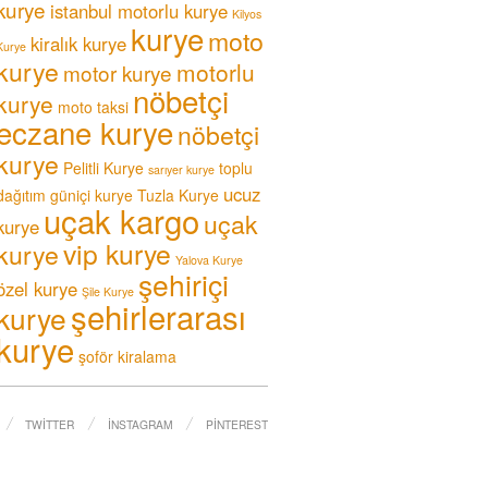
kurye
istanbul motorlu kurye
Kilyos
kurye
moto
kiralık kurye
Kurye
kurye
motorlu
motor kurye
nöbetçi
kurye
moto taksi
eczane kurye
nöbetçi
kurye
Pelitli Kurye
toplu
sarıyer kurye
ucuz
dağıtım güniçi kurye
Tuzla Kurye
uçak kargo
uçak
kurye
vip kurye
kurye
Yalova Kurye
şehiriçi
özel kurye
Şile Kurye
şehirlerarası
kurye
kurye
şoför kiralama
TWITTER
İNSTAGRAM
PINTEREST