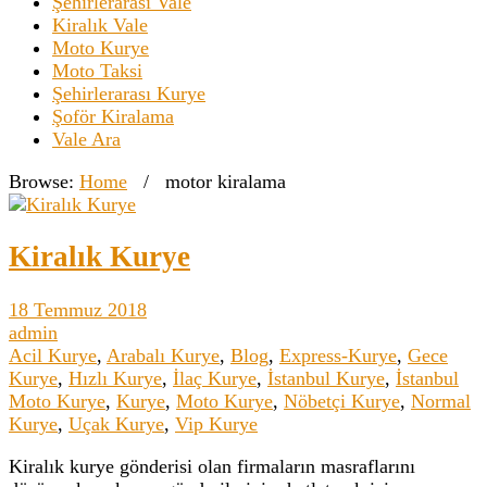
Şehirlerarası Vale
Kiralık Vale
Moto Kurye
Moto Taksi
Şehirlerarası Kurye
Şoför Kiralama
Vale Ara
Browse:
Home
/
motor kiralama
Kiralık Kurye
18 Temmuz 2018
admin
Acil Kurye
,
Arabalı Kurye
,
Blog
,
Express-Kurye
,
Gece
Kurye
,
Hızlı Kurye
,
İlaç Kurye
,
İstanbul Kurye
,
İstanbul
Moto Kurye
,
Kurye
,
Moto Kurye
,
Nöbetçi Kurye
,
Normal
Kurye
,
Uçak Kurye
,
Vip Kurye
Kiralık kurye gönderisi olan firmaların masraflarını