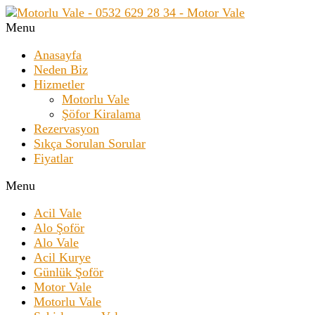
Menu
Anasayfa
Neden Biz
Hizmetler
Motorlu Vale
Şöfor Kiralama
Rezervasyon
Sıkça Sorulan Sorular
Fiyatlar
Menu
Acil Vale
Alo Şoför
Alo Vale
Acil Kurye
Günlük Şoför
Motor Vale
Motorlu Vale