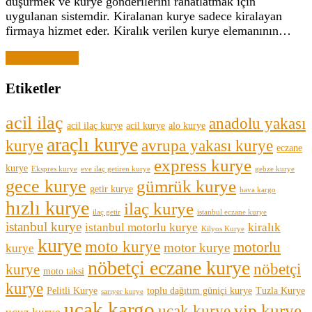
düşürmek ve kurye gönderilerini rahatlatmak için
uygulanan sistemdir. Kiralanan kurye sadece kiralayan
firmaya hizmet eder. Kiralık verilen kurye elemanının…
Yazıyı Oku →
Etiketler
acil ilaç
anadolu yakası
acil ilaç kurye
acil kurye
alo kurye
araçlı kurye
kurye
avrupa yakası kurye
eczane
express kurye
kurye
Ekspres kurye
eve ilaç getiren kurye
gebze kurye
gece kurye
gümrük kurye
getir kurye
hava kargo
hızlı kurye
ilaç kurye
ilaç getir
istanbul eczane kurye
istanbul kurye
istanbul motorlu kurye
kiralık
Kilyos Kurye
kurye
moto kurye
motorlu
motor kurye
kurye
nöbetçi eczane kurye
nöbetçi
kurye
moto taksi
kurye
Pelitli Kurye
toplu dağıtım güniçi kurye
Tuzla Kurye
sarıyer kurye
uçak kargo
vip kurye
uçak kurye