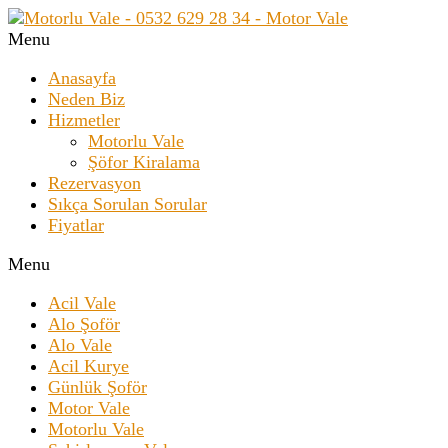
Menu
Anasayfa
Neden Biz
Hizmetler
Motorlu Vale
Şöfor Kiralama
Rezervasyon
Sıkça Sorulan Sorular
Fiyatlar
Menu
Acil Vale
Alo Şoför
Alo Vale
Acil Kurye
Günlük Şoför
Motor Vale
Motorlu Vale