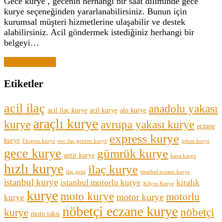
Gece kurye , gecenin herhangi bir saat diliminde gece
kurye seçeneğinden yararlanabilirsiniz. Bunun için
kurumsal müşteri hizmetlerine ulaşabilir ve destek
alabilirsiniz. Acil göndermek istediğiniz herhangi bir
belgeyi…
Yazıyı Oku →
Etiketler
acil ilaç
anadolu yakası
acil ilaç kurye
acil kurye
alo kurye
araçlı kurye
kurye
avrupa yakası kurye
eczane
express kurye
kurye
Ekspres kurye
eve ilaç getiren kurye
gebze kurye
gece kurye
gümrük kurye
getir kurye
hava kargo
hızlı kurye
ilaç kurye
ilaç getir
istanbul eczane kurye
istanbul kurye
istanbul motorlu kurye
kiralık
Kilyos Kurye
kurye
moto kurye
motorlu
motor kurye
kurye
nöbetçi eczane kurye
nöbetçi
kurye
moto taksi