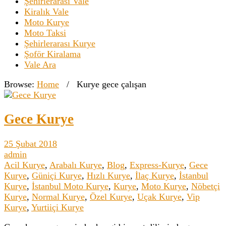
Şehirlerarası Vale
Kiralık Vale
Moto Kurye
Moto Taksi
Şehirlerarası Kurye
Şoför Kiralama
Vale Ara
Browse:
Home
/
Kurye gece çalışan
Gece Kurye
25 Şubat 2018
admin
Acil Kurye
,
Arabalı Kurye
,
Blog
,
Express-Kurye
,
Gece
Kurye
,
Güniçi Kurye
,
Hızlı Kurye
,
İlaç Kurye
,
İstanbul
Kurye
,
İstanbul Moto Kurye
,
Kurye
,
Moto Kurye
,
Nöbetçi
Kurye
,
Normal Kurye
,
Özel Kurye
,
Uçak Kurye
,
Vip
Kurye
,
Yurtiiçi Kurye