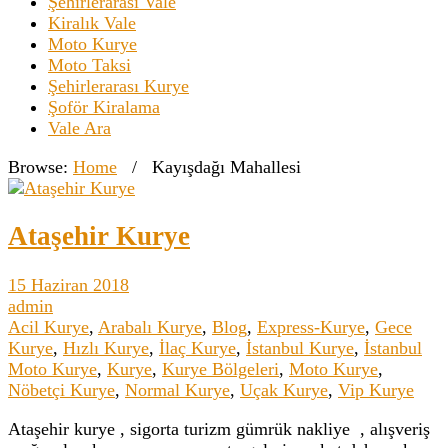
Şehirlerarası Vale
Kiralık Vale
Moto Kurye
Moto Taksi
Şehirlerarası Kurye
Şoför Kiralama
Vale Ara
Browse:
Home
/
Kayışdağı Mahallesi
Ataşehir Kurye
15 Haziran 2018
admin
Acil Kurye
,
Arabalı Kurye
,
Blog
,
Express-Kurye
,
Gece
Kurye
,
Hızlı Kurye
,
İlaç Kurye
,
İstanbul Kurye
,
İstanbul
Moto Kurye
,
Kurye
,
Kurye Bölgeleri
,
Moto Kurye
,
Nöbetçi Kurye
,
Normal Kurye
,
Uçak Kurye
,
Vip Kurye
Ataşehir kurye , sigorta turizm gümrük nakliye , alışveriş