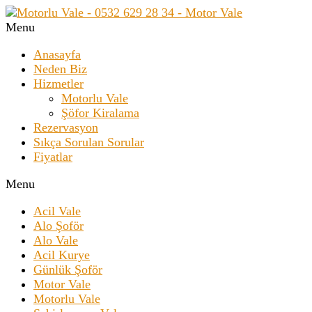
Menu
Anasayfa
Neden Biz
Hizmetler
Motorlu Vale
Şöfor Kiralama
Rezervasyon
Sıkça Sorulan Sorular
Fiyatlar
Menu
Acil Vale
Alo Şoför
Alo Vale
Acil Kurye
Günlük Şoför
Motor Vale
Motorlu Vale