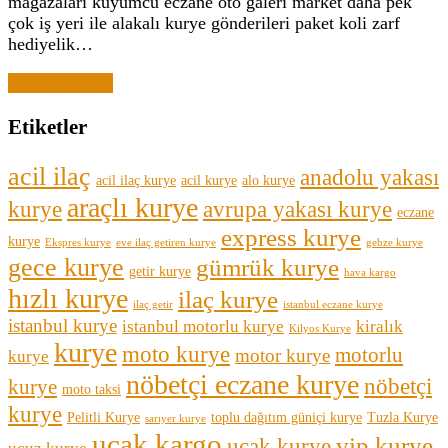
mağazaları kuyumcu eczane oto galeri market daha pek
çok iş yeri ile alakalı kurye gönderileri paket koli zarf
hediyelik…
Yazıyı Oku →
Etiketler
acil ilaç
anadolu yakası
acil ilaç kurye
acil kurye
alo kurye
araçlı kurye
kurye
avrupa yakası kurye
eczane
express kurye
kurye
Ekspres kurye
eve ilaç getiren kurye
gebze kurye
gece kurye
gümrük kurye
getir kurye
hava kargo
hızlı kurye
ilaç kurye
ilaç getir
istanbul eczane kurye
istanbul kurye
istanbul motorlu kurye
kiralık
Kilyos Kurye
kurye
moto kurye
motorlu
motor kurye
kurye
nöbetçi eczane kurye
nöbetçi
kurye
moto taksi
kurye
Pelitli Kurye
toplu dağıtım güniçi kurye
Tuzla Kurye
sarıyer kurye
uçak kargo
vip kurye
uçak kurye