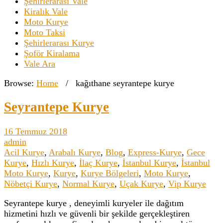
Şehirlerarası Vale
Kiralık Vale
Moto Kurye
Moto Taksi
Şehirlerarası Kurye
Şoför Kiralama
Vale Ara
Browse:
Home
/
kağıthane seyrantepe kurye
Seyrantepe Kurye
16 Temmuz 2018
admin
Acil Kurye
,
Arabalı Kurye
,
Blog
,
Express-Kurye
,
Gece
Kurye
,
Hızlı Kurye
,
İlaç Kurye
,
İstanbul Kurye
,
İstanbul
Moto Kurye
,
Kurye
,
Kurye Bölgeleri
,
Moto Kurye
,
Nöbetçi Kurye
,
Normal Kurye
,
Uçak Kurye
,
Vip Kurye
Seyrantepe kurye , deneyimli kuryeler ile dağıtım
hizmetini hızlı ve güvenli bir şekilde gerçekleştiren