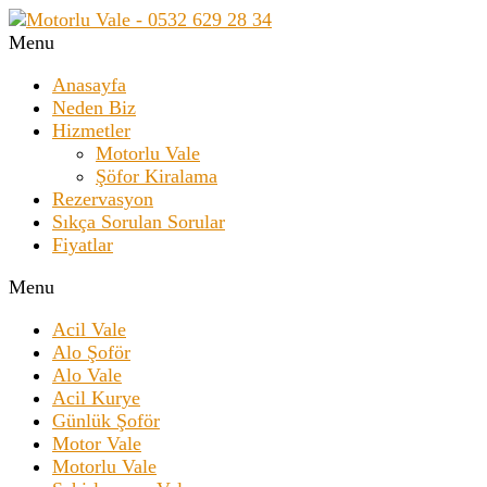
Menu
Anasayfa
Neden Biz
Hizmetler
Motorlu Vale
Şöfor Kiralama
Rezervasyon
Sıkça Sorulan Sorular
Fiyatlar
Menu
Acil Vale
Alo Şoför
Alo Vale
Acil Kurye
Günlük Şoför
Motor Vale
Motorlu Vale