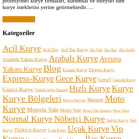
profesyonel kurye firmaları, kurumsal ve bireysel tüm
kurye isteklerini yerine getirmektedir….
Yazıyı Oku →
Kategoriler
Acil Kurye
Acil İlaç
Acil İlaç Kurye
Alo İlaç
Alo Şoför
Alo Vale
Arabalı Kurye
Avrupa
Anadolu Yakası Kurye
Blog
Yakası Kurye
Eczane Kurye
Ekspres Kurye
Express-Kurye
Gece Kurye
Genel
Gümrük Kurye
Hızlı Kurye
Kurye
Güniçi Kurye
Günlük Şoför Hizmeti
Kurye Bölgeleri
Moto
Manşet
Kurye Servisi
Kurye
Motorlu Vale
Motor Vale
Motor Vale İstanbul
Moto Taksi
Normal Kurye
Nöbetçi Kurye
Sağlık Kurye
Seri
Uçak Kurye
Vip
Türkiye Kurye
Kurye
Uçak Kargo
Kurye
İlaç Kurye