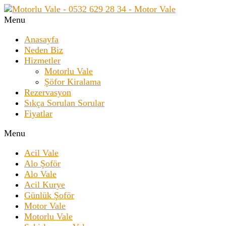
Menu
Anasayfa
Neden Biz
Hizmetler
Motorlu Vale
Şöfor Kiralama
Rezervasyon
Sıkça Sorulan Sorular
Fiyatlar
Menu
Acil Vale
Alo Şoför
Alo Vale
Acil Kurye
Günlük Şoför
Motor Vale
Motorlu Vale