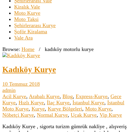
Şehirlerarası Vale
Kiralık Vale
Moto Kurye
Moto Taksi
Şehirlerarası Kurye
Şoför Kiralama
Vale Ara
Browse:
Home
/
kadıköy motorlu kurye
Kadıköy Kurye
10 Temmuz 2018
admin
Acil Kurye
,
Arabalı Kurye
,
Blog
,
Express-Kurye
,
Gece
Kurye
,
Hızlı Kurye
,
İlaç Kurye
,
İstanbul Kurye
,
İstanbul
Moto Kurye
,
Kurye
,
Kurye Bölgeleri
,
Moto Kurye
,
Nöbetçi Kurye
,
Normal Kurye
,
Uçak Kurye
,
Vip Kurye
Kadıköy Kurye , sigorta turizm gümrük nakliye , alışveriş