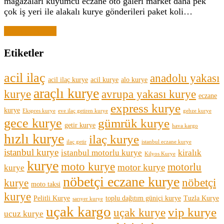
mağazaları kuyumcu eczane oto galeri market daha pek
çok iş yeri ile alakalı kurye gönderileri paket koli…
Yazıyı Oku →
Etiketler
acil ilaç
anadolu yakası
acil ilaç kurye
acil kurye
alo kurye
araçlı kurye
kurye
avrupa yakası kurye
eczane
express kurye
kurye
Ekspres kurye
eve ilaç getiren kurye
gebze kurye
gece kurye
gümrük kurye
getir kurye
hava kargo
hızlı kurye
ilaç kurye
ilaç getir
istanbul eczane kurye
istanbul kurye
istanbul motorlu kurye
kiralık
Kilyos Kurye
kurye
moto kurye
motorlu
motor kurye
kurye
nöbetçi eczane kurye
nöbetçi
kurye
moto taksi
kurye
Pelitli Kurye
toplu dağıtım güniçi kurye
Tuzla Kurye
sarıyer kurye
uçak kargo
vip kurye
uçak kurye
ucuz kurye