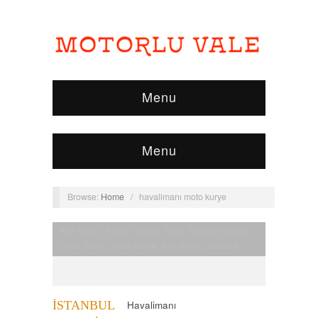
Menu
Menu
Browse:
Home
/
havalimanı moto kurye
Acil Kurye
,
Arabalı Kurye
,
Blog
,
Express-Kurye
,
Gece Kurye
,
Hızlı Kurye
,
İlaç Kurye
,
İstanbul
Kurye
,
İstanbul Moto Kurye
,
Kurye
,
Moto Kurye
,
Nöbetçi Kurye
,
Normal Kurye
,
Uçak Kurye
,
Vip
Kurye
İSTANBUL
Havalimanı