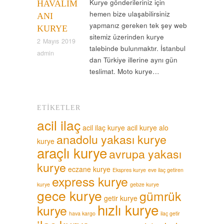
Kurye gönderileriniz için
HAVALIM
hemen bize ulaşabilirsiniz
ANI
yapmanız gereken tek şey web
KURYE
sitemiz üzerinden kurye
2 Mayıs 2019
talebinde bulunmaktır. İstanbul
admin
dan Türkiye illerine aynı gün
teslimat. Moto kurye…
ETIKETLER
acil ilaç
acil ilaç kurye
acil kurye
alo
anadolu yakası kurye
kurye
araçlı kurye
avrupa yakası
kurye
eczane kurye
Ekspres kurye
eve ilaç getiren
express kurye
kurye
gebze kurye
gece kurye
gümrük
getir kurye
hızlı kurye
kurye
hava kargo
ilaç getir