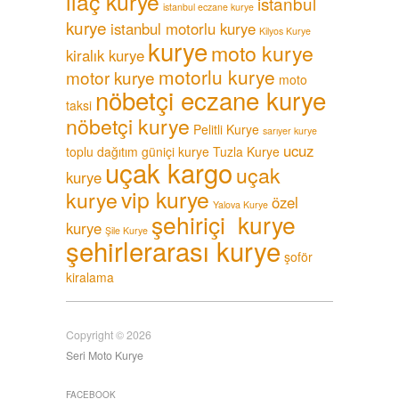
ilaç kurye
istanbul
istanbul eczane kurye
kurye
istanbul motorlu kurye
Kilyos Kurye
kurye
moto kurye
kiralık kurye
motorlu kurye
motor kurye
moto
nöbetçi eczane kurye
taksi
nöbetçi kurye
Pelitli Kurye
sarıyer kurye
ucuz
toplu dağıtım güniçi kurye
Tuzla Kurye
uçak kargo
uçak
kurye
vip kurye
kurye
özel
Yalova Kurye
şehiriçi kurye
kurye
Şile Kurye
şehirlerarası kurye
şoför
kiralama
Copyright © 2026
Seri Moto Kurye
FACEBOOK