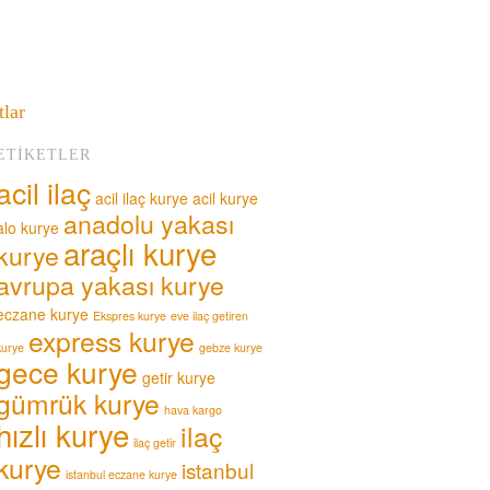
tlar
ETIKETLER
acil ilaç
acil ilaç kurye
acil kurye
anadolu yakası
alo kurye
araçlı kurye
kurye
avrupa yakası kurye
eczane kurye
Ekspres kurye
eve ilaç getiren
express kurye
kurye
gebze kurye
gece kurye
getir kurye
gümrük kurye
hava kargo
hızlı kurye
ilaç
ilaç getir
kurye
istanbul
istanbul eczane kurye