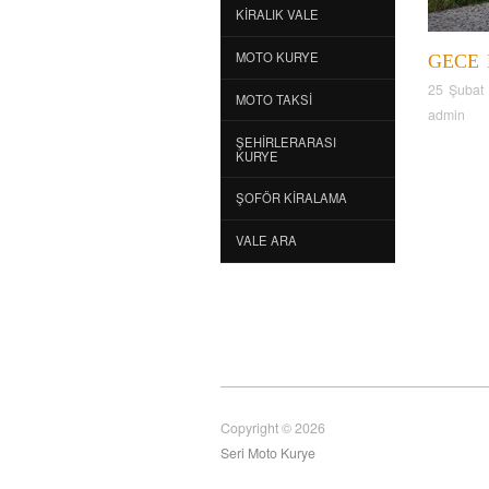
KIRALIK VALE
MOTO KURYE
GECE
25 Şubat
MOTO TAKSI
admin
ŞEHIRLERARASI
KURYE
ŞOFÖR KIRALAMA
VALE ARA
Copyright © 2026
Seri Moto Kurye