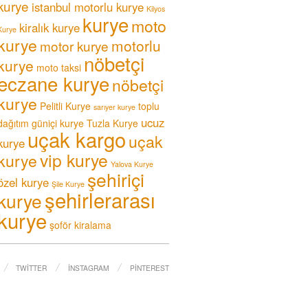
kurye
istanbul motorlu kurye
Kilyos
kurye
moto
kiralık kurye
Kurye
kurye
motorlu
motor kurye
nöbetçi
kurye
moto taksi
eczane kurye
nöbetçi
kurye
Pelitli Kurye
toplu
sarıyer kurye
ucuz
dağıtım güniçi kurye
Tuzla Kurye
uçak kargo
uçak
kurye
vip kurye
kurye
Yalova Kurye
şehiriçi
özel kurye
Şile Kurye
şehirlerarası
kurye
kurye
şoför kiralama
TWITTER
İNSTAGRAM
PINTEREST