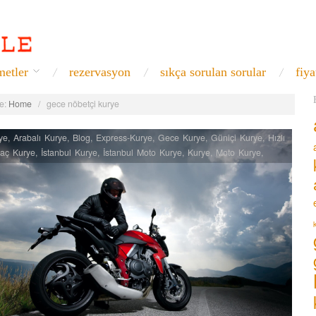
metler
rezervasyon
sıkça sorulan sorular
fiya
e:
Home
/
gece nöbetçi kurye
ye
,
Arabalı Kurye
,
Blog
,
Express-Kurye
,
Gece Kurye
,
Güniçi Kurye
,
Hızlı
laç Kurye
,
İstanbul Kurye
,
İstanbul Moto Kurye
,
Kurye
,
Moto Kurye
,
 Kurye
,
Normal Kurye
,
Özel Kurye
,
Uçak Kurye
,
Vip Kurye
,
Yurtiiçi