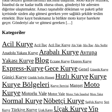
yada benzeri gönderilerinizi alıcısına ulaştırılır. Moto kurye Hizmeti,
İstanbul da ne kadar trafik olursa olsun, gönderiyi bir adresten
diğerine ulaştırmaktır. Amacı taşınabilir döküman ve paketi şehir
içerisinde sizden alıp gitmesi gereken yere sağlıklı şekilde teslim
etmektir. Bize kayıt bırakmanız la birlikte moto kurye harekete
geçer. Gönderiyi alır ve gitmesi gereken […]
Kategoriler
Acil Kurye
Acil İlaç
Acil İlaç Kurye
Alo İlaç
Alo Şoför
Alo Vale
Arabalı Kurye
Avrupa
Anadolu Yakası Kurye
Blog
Yakası Kurye
Eczane Kurye
Ekspres Kurye
Express-Kurye
Gece Kurye
Genel
Gümrük Kurye
Hızlı Kurye
Kurye
Güniçi Kurye
Günlük Şoför Hizmeti
Kurye Bölgeleri
Moto
Manşet
Kurye Servisi
Kurye
Motorlu Vale
Motor Vale
Motor Vale İstanbul
Moto Taksi
Normal Kurye
Nöbetçi Kurye
Sağlık Kurye
Seri
Uçak Kurye
Vip
Türkiye Kurye
Kurye
Uçak Kargo