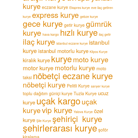
kurye
eczane kurye
Ekspres kurye
eve ilaç getiren
express kurye
kurye
gebze kurye
gece kurye
gümrük
getir kurye
hızlı kurye
kurye
hava kargo
ilaç getir
ilaç kurye
istanbul
istanbul eczane kurye
kurye
istanbul motorlu kurye
Kilyos Kurye
kurye
moto kurye
kiralık kurye
motorlu kurye
motor kurye
moto
nöbetçi eczane kurye
taksi
nöbetçi kurye
Pelitli Kurye
sarıyer kurye
ucuz
toplu dağıtım güniçi kurye
Tuzla Kurye
uçak kargo
uçak
kurye
vip kurye
kurye
özel
Yalova Kurye
şehiriçi kurye
kurye
Şile Kurye
şehirlerarası kurye
şoför
kiralama