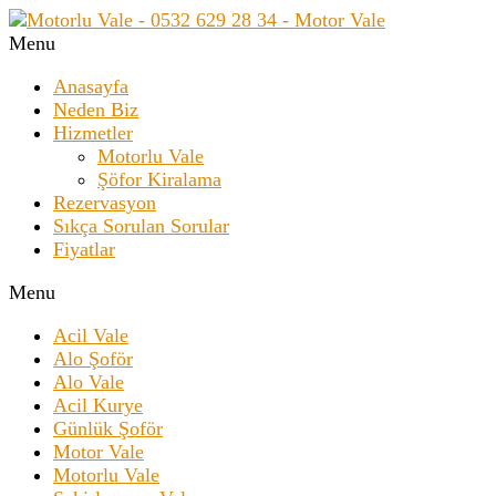
Menu
Anasayfa
Neden Biz
Hizmetler
Motorlu Vale
Şöfor Kiralama
Rezervasyon
Sıkça Sorulan Sorular
Fiyatlar
Menu
Acil Vale
Alo Şoför
Alo Vale
Acil Kurye
Günlük Şoför
Motor Vale
Motorlu Vale