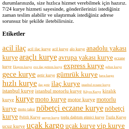
durumlarınızda, size hızlıca hizmet verebilmek için hazırız.
7/24 kurye hizmeti sayesinde, gönderilerinizi istediğiniz
zaman teslim alabilir ve ulaştırmak istediğiniz adrese
sorunsuz bir şekilde iletebilirsiniz.
Etiketler
acil ilaç
anadolu yakası
acil ilaç kurye
acil kurye
alo kurye
araçlı kurye
kurye
avrupa yakası kurye
eczane
express kurye
kurye
Ekspres kurye
eve ilaç getiren kurye
gebze kurye
gece kurye
gümrük kurye
getir kurye
hava kargo
hızlı kurye
ilaç kurye
ilaç getir
istanbul eczane kurye
istanbul kurye
istanbul motorlu kurye
kiralık
Kilyos Kurye
kurye
moto kurye
motorlu
motor kurye
kurye
nöbetçi eczane kurye
nöbetçi
kurye
moto taksi
kurye
Pelitli Kurye
toplu dağıtım güniçi kurye
Tuzla Kurye
sarıyer kurye
uçak kargo
vip kurye
uçak kurye
ucuz kurye