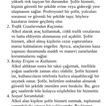
yüksek risk taşıyan bir durumdur. Şoför hizmeti,
kişinin güvenli bir şekilde evine veya gideceği yere
ulaşmasını sağlar. Profesyonel bir şoför, yolcuları
sorunsuz ve güvenli bir şekilde taşır, böylece
kazaların önüne geçilmiş olur.
Trafik Cezalarından Kaçınma:
Alkol alarak araç kullanmak, ciddi trafik cezalarına
ve hatta ehliyetin alınmasına yol açabilir. Şoför
hizmeti, alkol almış kişilerin cezai yaptırımlara
maruz kalmalarını engeller. Ayrıca, araçlarının kaza
yapması durumunda maddi ve manevi zararlardan
korunmalarını sağlar.
Kolay Erişim ve Kullanım:
Alkol aldıktan sonra bir taksi çağırmak, özellikle
yoğun saatlerde zaman alıcı olabilir. Şoför hizmeti
ise, kullanıcıların telefonla hızlıca ulaşabileceği bir
seçenek sunar. Şoför, belirtilen noktadan alınarak
güvenli bir şekilde istenilen yere bırakılır. Bu, gece
geç saatlerde bile kolayca erişilebilen bir hizmettir.
Sosyal Sorumluluk:
Alkol alan kişilere şoför hizmeti sunmak, toplumsal
sorumluluğu artıran bir yaklaşımdır. Bu hizmet,