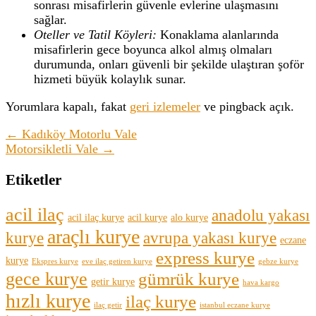
sonrası misafirlerin güvenle evlerine ulaşmasını
sağlar.
Oteller ve Tatil Köyleri:
Konaklama alanlarında
misafirlerin gece boyunca alkol almış olmaları
durumunda, onları güvenli bir şekilde ulaştıran şoför
hizmeti büyük kolaylık sunar.
Yorumlara kapalı, fakat
geri izlemeler
ve pingback açık.
← Kadıköy Motorlu Vale
Motorsikletli Vale →
Etiketler
acil ilaç
anadolu yakası
acil ilaç kurye
acil kurye
alo kurye
araçlı kurye
kurye
avrupa yakası kurye
eczane
express kurye
kurye
Ekspres kurye
eve ilaç getiren kurye
gebze kurye
gece kurye
gümrük kurye
getir kurye
hava kargo
hızlı kurye
ilaç kurye
ilaç getir
istanbul eczane kurye