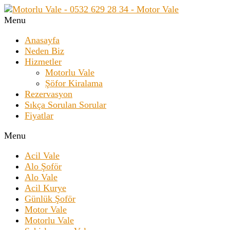
Menu
Anasayfa
Neden Biz
Hizmetler
Motorlu Vale
Şöfor Kiralama
Rezervasyon
Sıkça Sorulan Sorular
Fiyatlar
Menu
Acil Vale
Alo Şoför
Alo Vale
Acil Kurye
Günlük Şoför
Motor Vale
Motorlu Vale