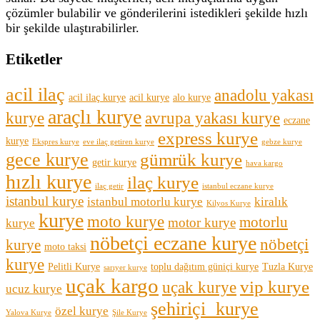
çözümler bulabilir ve gönderilerini istedikleri şekilde hızlı
bir şekilde ulaştırabilirler.
Etiketler
acil ilaç
anadolu yakası
acil ilaç kurye
acil kurye
alo kurye
araçlı kurye
kurye
avrupa yakası kurye
eczane
express kurye
kurye
Ekspres kurye
eve ilaç getiren kurye
gebze kurye
gece kurye
gümrük kurye
getir kurye
hava kargo
hızlı kurye
ilaç kurye
ilaç getir
istanbul eczane kurye
istanbul kurye
istanbul motorlu kurye
kiralık
Kilyos Kurye
kurye
moto kurye
motorlu
motor kurye
kurye
nöbetçi eczane kurye
nöbetçi
kurye
moto taksi
kurye
Pelitli Kurye
toplu dağıtım güniçi kurye
Tuzla Kurye
sarıyer kurye
uçak kargo
vip kurye
uçak kurye
ucuz kurye
şehiriçi kurye
özel kurye
Yalova Kurye
Şile Kurye