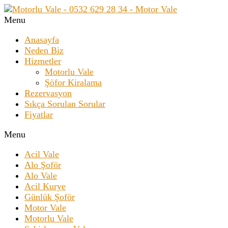
Menu
Anasayfa
Neden Biz
Hizmetler
Motorlu Vale
Şöfor Kiralama
Rezervasyon
Sıkça Sorulan Sorular
Fiyatlar
Menu
Acil Vale
Alo Şoför
Alo Vale
Acil Kurye
Günlük Şoför
Motor Vale
Motorlu Vale