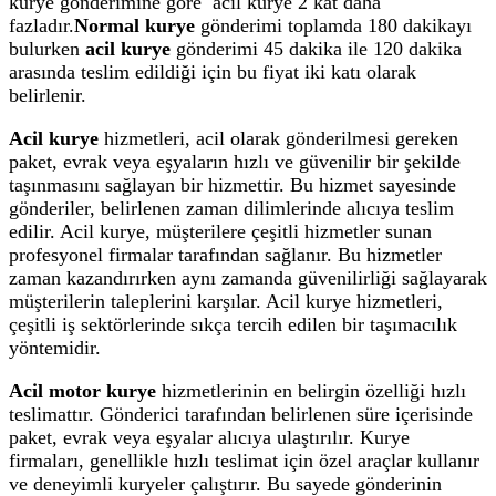
kurye gönderimine göre acil kurye 2 kat daha
fazladır.
Normal kurye
gönderimi toplamda 180 dakikayı
bulurken
acil kurye
gönderimi 45 dakika ile 120 dakika
arasında teslim edildiği için bu fiyat iki katı olarak
belirlenir.
Acil kurye
hizmetleri, acil olarak gönderilmesi gereken
paket, evrak veya eşyaların hızlı ve güvenilir bir şekilde
taşınmasını sağlayan bir hizmettir. Bu hizmet sayesinde
gönderiler, belirlenen zaman dilimlerinde alıcıya teslim
edilir. Acil kurye, müşterilere çeşitli hizmetler sunan
profesyonel firmalar tarafından sağlanır. Bu hizmetler
zaman kazandırırken aynı zamanda güvenilirliği sağlayarak
müşterilerin taleplerini karşılar. Acil kurye hizmetleri,
çeşitli iş sektörlerinde sıkça tercih edilen bir taşımacılık
yöntemidir.
Acil motor kurye
hizmetlerinin en belirgin özelliği hızlı
teslimattır. Gönderici tarafından belirlenen süre içerisinde
paket, evrak veya eşyalar alıcıya ulaştırılır. Kurye
firmaları, genellikle hızlı teslimat için özel araçlar kullanır
ve deneyimli kuryeler çalıştırır. Bu sayede gönderinin