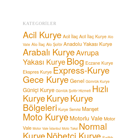
KATEGORILER
Acil Kurye
Acil İlaç
Acil İlaç Kurye
Alo
Anadolu Yakası Kurye
Alo İlaç
Alo Şoför
Vale
Arabalı Kurye
Avrupa
Blog
Yakası Kurye
Eczane Kurye
Express-Kurye
Ekspres Kurye
Gece Kurye
Genel
Gümrük Kurye
Hızlı
Güniçi Kurye
Günlük Şoför Hizmeti
Kurye
Kurye
Kurye
Bölgeleri
Manşet
Kurye Servisi
Moto Kurye
Motorlu Vale
Motor
Normal
Vale
Motor Vale İstanbul
Moto Taksi
Kurye
Nöbetçi Kurye
Sağlık