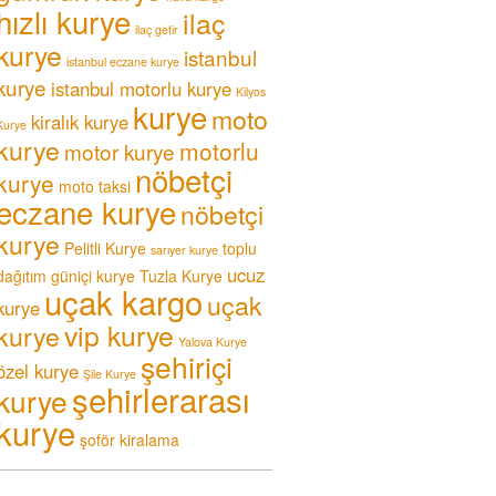
hızlı kurye
ilaç
ilaç getir
kurye
istanbul
istanbul eczane kurye
kurye
istanbul motorlu kurye
Kilyos
kurye
moto
kiralık kurye
Kurye
kurye
motorlu
motor kurye
nöbetçi
kurye
moto taksi
eczane kurye
nöbetçi
kurye
Pelitli Kurye
toplu
sarıyer kurye
ucuz
dağıtım güniçi kurye
Tuzla Kurye
uçak kargo
uçak
kurye
vip kurye
kurye
Yalova Kurye
şehiriçi
özel kurye
Şile Kurye
şehirlerarası
kurye
kurye
şoför kiralama