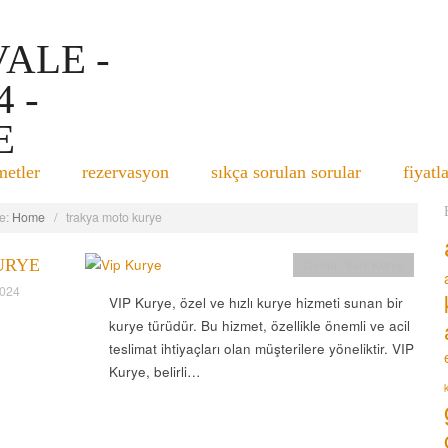
metler
rezervasyon
sıkça sorulan sorular
fiyatl
e:
Home
/
trakya moto kurye
URYE
Genel
,
Seri Kurye
2024
VIP Kurye, özel ve hızlı kurye hizmeti sunan bir
kurye türüdür. Bu hizmet, özellikle önemli ve acil
teslimat ihtiyaçları olan müşterilere yöneliktir. VIP
Kurye, belirli…