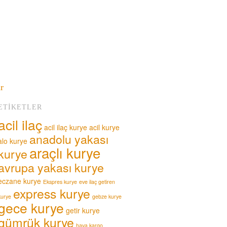
ar
ETIKETLER
acil ilaç
acil ilaç kurye
acil kurye
anadolu yakası
alo kurye
araçlı kurye
kurye
avrupa yakası kurye
eczane kurye
Ekspres kurye
eve ilaç getiren
express kurye
kurye
gebze kurye
gece kurye
getir kurye
gümrük kurye
hava kargo