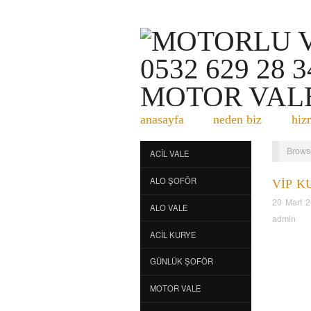
anasayfa
neden biz
hiz
Brows
ACIL VALE
ALO ŞOFÖR
VIP K
20 Mart 
ALO VALE
admin
ACIL KURYE
GÜNLÜK ŞOFÖR
MOTOR VALE