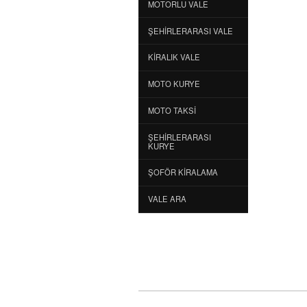
MOTORLU VALE
ŞEHIRLERARASI VALE
KIRALIK VALE
MOTO KURYE
MOTO TAKSI
ŞEHIRLERARASI
KURYE
ŞOFÖR KIRALAMA
VALE ARA