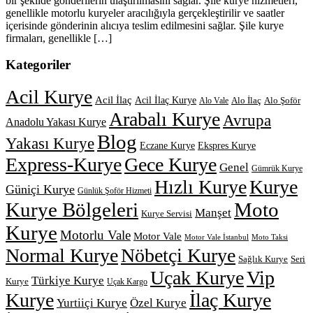
bir şekilde gönderilerin ulaştırılmasını sağlar. Şile kurye hizmetleri,
genellikle motorlu kuryeler aracılığıyla gerçekleştirilir ve saatler
içerisinde gönderinin alıcıya teslim edilmesini sağlar. Şile kurye
firmaları, genellikle […]
Kategoriler
Acil Kurye
Acil İlaç
Acil İlaç Kurye
Alo İlaç
Alo Şoför
Alo Vale
Arabalı Kurye
Avrupa
Anadolu Yakası Kurye
Blog
Yakası Kurye
Eczane Kurye
Ekspres Kurye
Express-Kurye
Gece Kurye
Genel
Gümrük Kurye
Hızlı Kurye
Kurye
Güniçi Kurye
Günlük Şoför Hizmeti
Kurye Bölgeleri
Moto
Manşet
Kurye Servisi
Kurye
Motorlu Vale
Motor Vale
Motor Vale İstanbul
Moto Taksi
Normal Kurye
Nöbetçi Kurye
Sağlık Kurye
Seri
Uçak Kurye
Vip
Türkiye Kurye
Kurye
Uçak Kargo
Kurye
İlaç Kurye
Yurtiiçi Kurye
Özel Kurye