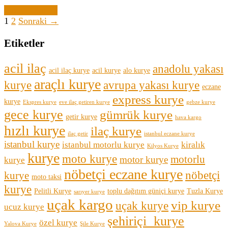
Yazıyı Oku →
1
2
Sonraki →
Etiketler
acil ilaç
anadolu yakası
acil ilaç kurye
acil kurye
alo kurye
araçlı kurye
kurye
avrupa yakası kurye
eczane
express kurye
kurye
Ekspres kurye
eve ilaç getiren kurye
gebze kurye
gece kurye
gümrük kurye
getir kurye
hava kargo
hızlı kurye
ilaç kurye
ilaç getir
istanbul eczane kurye
istanbul kurye
istanbul motorlu kurye
kiralık
Kilyos Kurye
kurye
moto kurye
motorlu
motor kurye
kurye
nöbetçi eczane kurye
nöbetçi
kurye
moto taksi
kurye
Pelitli Kurye
toplu dağıtım güniçi kurye
Tuzla Kurye
sarıyer kurye
uçak kargo
vip kurye
uçak kurye
ucuz kurye
şehiriçi kurye
özel kurye
Yalova Kurye
Şile Kurye