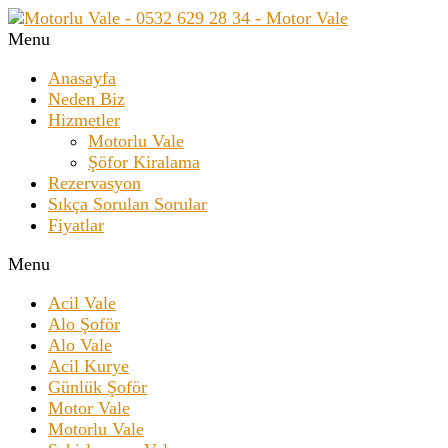
Menu
Anasayfa
Neden Biz
Hizmetler
Motorlu Vale
Şöfor Kiralama
Rezervasyon
Sıkça Sorulan Sorular
Fiyatlar
Menu
Acil Vale
Alo Şoför
Alo Vale
Acil Kurye
Günlük Şoför
Motor Vale
Motorlu Vale