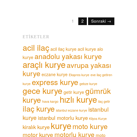
1
2
Sonraki →
ETIKETLER
acil ilaç
acil ilaç kurye
acil kurye
alo
anadolu yakası kurye
kurye
araçlı kurye
avrupa yakası
kurye
eczane kurye
Ekspres kurye
eve ilaç getiren
express kurye
kurye
gebze kurye
gece kurye
gümrük
getir kurye
hızlı kurye
kurye
hava kargo
ilaç getir
ilaç kurye
istanbul
istanbul eczane kurye
kurye
istanbul motorlu kurye
Kilyos Kurye
kurye
moto kurye
kiralık kurye
motorlu kurye
motor kurye
moto