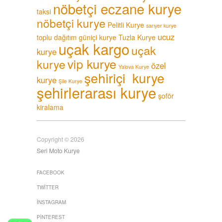
nöbetçi eczane kurye
taksi
nöbetçi kurye
Pelitli Kurye
sarıyer kurye
ucuz
toplu dağıtım güniçi kurye
Tuzla Kurye
uçak kargo
uçak
kurye
vip kurye
kurye
özel
Yalova Kurye
şehiriçi kurye
kurye
Şile Kurye
şehirlerarası kurye
şoför
kiralama
Copyright © 2026
Seri Moto Kurye
FACEBOOK
TWITTER
İNSTAGRAM
PINTEREST