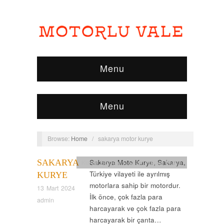
Menu
Menu
Browse:
Home
/
sakarya motor kurye
SAKARYA
Sakarya Moto Kurye, Sakarya,
Kurye Bölgeleri
,
Şehirlerarası Kurye
Türkiye vilayeti ile ayrılmış
KURYE
motorlara sahip bir motordur.
13 Mart 2024
İlk önce, çok fazla para
admin
harcayarak ve çok fazla para
harcayarak bir çanta…