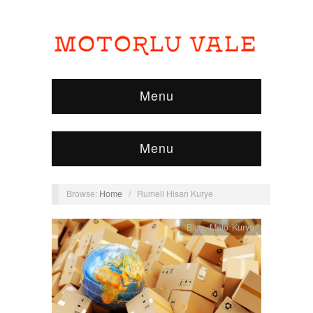
Menu
Menu
Browse:
Home
/
Rumeli Hisarı Kurye
Blog
,
Moto Kurye