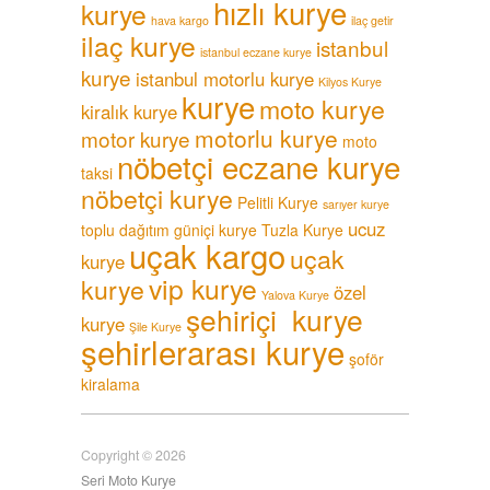
hızlı kurye
kurye
hava kargo
ilaç getir
ilaç kurye
istanbul
istanbul eczane kurye
kurye
istanbul motorlu kurye
Kilyos Kurye
kurye
moto kurye
kiralık kurye
motorlu kurye
motor kurye
moto
nöbetçi eczane kurye
taksi
nöbetçi kurye
Pelitli Kurye
sarıyer kurye
ucuz
toplu dağıtım güniçi kurye
Tuzla Kurye
uçak kargo
uçak
kurye
vip kurye
kurye
özel
Yalova Kurye
şehiriçi kurye
kurye
Şile Kurye
şehirlerarası kurye
şoför
kiralama
Copyright © 2026
Seri Moto Kurye