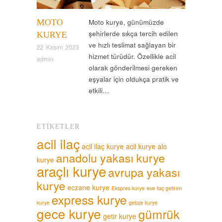
MOTO
Moto kurye, günümüzde
şehirlerde sıkça tercih edilen
KURYE
ve hızlı teslimat sağlayan bir
22 Kasım 2023
hizmet türüdür. Özellikle acil
admin
olarak gönderilmesi gereken
eşyalar için oldukça pratik ve
etkili…
ETIKETLER
acil ilaç
acil ilaç kurye
acil kurye
alo
anadolu yakası kurye
kurye
araçlı kurye
avrupa yakası
kurye
eczane kurye
Ekspres kurye
eve ilaç getiren
express kurye
kurye
gebze kurye
gece kurye
gümrük
getir kurye