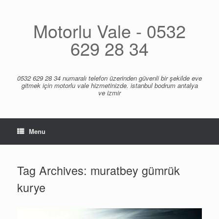
Skip
to
content
Motorlu Vale - 0532
629 28 34
0532 629 28 34 numaralı telefon üzerinden güvenli bir şekilde eve
gitmek için motorlu vale hizmetinizde. istanbul bodrum antalya
ve izmir
Menu
Tag Archives:
muratbey gümrük
kurye