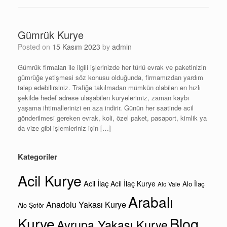
Gümrük Kurye
Posted on
15 Kasım 2023
by
admin
Gümrük firmaları ile ilgili işlerinizde her türlü evrak ve paketinizin
gümrüğe yetişmesi söz konusu olduğunda, firmamızdan yardım
talep edebilirsiniz. Trafiğe takılmadan mümkün olabilen en hızlı
şekilde hedef adrese ulaşabilen kuryelerimiz, zaman kaybı
yaşama ihtimallerinizi en aza indirir. Günün her saatinde acil
gönderilmesi gereken evrak, koli, özel paket, pasaport, kimlik ya
da vize gibi işlemleriniz için […]
Kategoriler
Acil Kurye
Acil İlaç
Acil İlaç Kurye
Alo İlaç
Alo Vale
Arabalı
Anadolu Yakası Kurye
Alo Şoför
Kurye
Blog
Avrupa Yakası Kurye