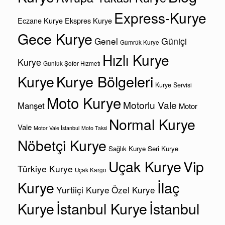
Express-Kurye
Eczane Kurye
Ekspres Kurye
Gece Kurye
Genel
Güniçi
Gümrük Kurye
Hızlı Kurye
Kurye
Günlük Şoför Hizmeti
Kurye
Kurye Bölgeleri
Kurye Servisi
Moto Kurye
Motorlu Vale
Manşet
Motor
Normal Kurye
Vale
Motor Vale İstanbul
Moto Taksi
Nöbetçi Kurye
Sağlık Kurye
Seri Kurye
Uçak Kurye
Vip
Türkiye Kurye
Uçak Kargo
Kurye
İlaç
Yurtiiçi Kurye
Özel Kurye
Kurye
İstanbul Kurye
İstanbul