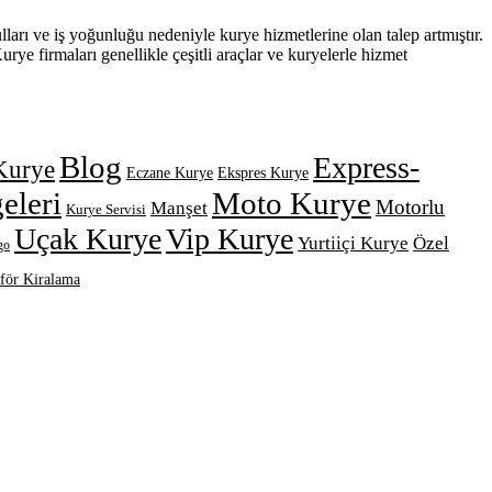
lları ve iş yoğunluğu nedeniyle kurye hizmetlerine olan talep artmıştır.
ye firmaları genellikle çeşitli araçlar ve kuryelerle hizmet
Blog
Express-
Kurye
Eczane Kurye
Ekspres Kurye
eleri
Moto Kurye
Motorlu
Manşet
Kurye Servisi
Uçak Kurye
Vip Kurye
Yurtiiçi Kurye
Özel
go
för Kiralama