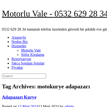
Skip
Motorlu Vale - 0532 629 28 3
to
content
0532 629 28 34 numaralı telefon üzerinden güvenli bir şekilde eve git
Anasayfa
Neden Biz
Hizmetler
Motorlu Vale
Şöfor Kiralama
Rezervasyon
Sıkça Sorulan Sorular
Fiyatlar
Search
for:
Tag Archives:
motokurye adapazarı
Adapazarı Kurye
Posted on
13 Mart 2024
13 Mart 2024
by
admin