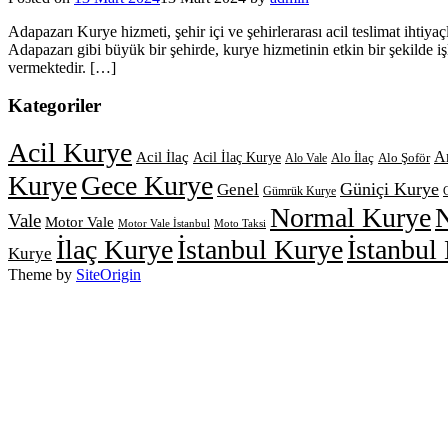
Adapazarı Kurye hizmeti, şehir içi ve şehirlerarası acil teslimat ihtiy
Adapazarı gibi büyük bir şehirde, kurye hizmetinin etkin bir şekilde i
vermektedir. […]
Kategoriler
Acil Kurye
A
Acil İlaç
Acil İlaç Kurye
Alo İlaç
Alo Şoför
Alo Vale
Kurye
Gece Kurye
Güniçi Kurye
Genel
Gümrük Kurye
Normal Kurye
N
Vale
Motor Vale
Motor Vale İstanbul
Moto Taksi
İlaç Kurye
İstanbul Kurye
İstanbul
Kurye
Theme by
SiteOrigin