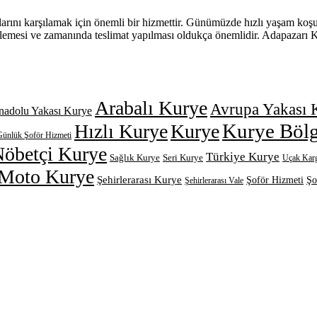
açlarını karşılamak için önemli bir hizmettir. Günümüzde hızlı yaşam koşu
şlemesi ve zamanında teslimat yapılması oldukça önemlidir. Adapazarı Kur
Arabalı Kurye
Avrupa Yakası 
nadolu Yakası Kurye
Kurye Bölg
Hızlı Kurye
Kurye
Günlük Şoför Hizmeti
öbetçi Kurye
Türkiye Kurye
Sağlık Kurye
Seri Kurye
Uçak Kar
 Moto Kurye
Şehirlerarası Kurye
Şo
Şoför Hizmeti
Şehirlerarası Vale