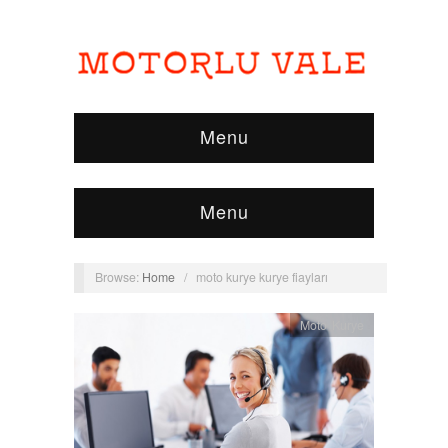
Menu
Menu
Browse:
Home
/
moto kurye kurye fiayları
Moto Kurye