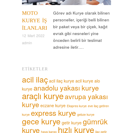
MOTO
Görev adı Kurye olarak bilinen
personeller, içeriği belli bilinen
KURYE İŞ
bir paket veya bir çiçek, kağıt
İLANLARI
evrak gibi nesneleri yine
12 Mart 2022
önceden belirli bir teslimat
admin
adresine iletir….
ETIKETLER
acil ilaç
acil ilaç kurye
acil kurye
alo
anadolu yakası kurye
kurye
araçlı kurye
avrupa yakası
kurye
eczane kurye
Ekspres kurye
eve ilaç getiren
express kurye
kurye
gebze kurye
gece kurye
gümrük
getir kurye
hızlı kurye
kurye
hava kargo
ilaç getir