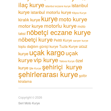
ilaç kurye
istanbul
istanbul eczane kurye
kurye
istanbul motorlu kurye
Kilyos Kurye
kurye
moto kurye
kiralık kurye
motorlu kurye
motor kurye
moto
nöbetçi eczane kurye
taksi
nöbetçi kurye
Pelitli Kurye
sarıyer kurye
ucuz
toplu dağıtım güniçi kurye
Tuzla Kurye
uçak kargo
uçak
kurye
vip kurye
kurye
özel
Yalova Kurye
şehiriçi kurye
kurye
Şile Kurye
şehirlerarası kurye
şoför
kiralama
Copyright © 2026
Seri Moto Kurye