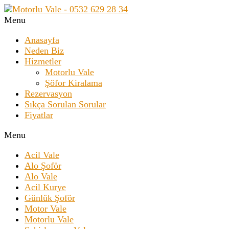
Menu
Anasayfa
Neden Biz
Hizmetler
Motorlu Vale
Şöfor Kiralama
Rezervasyon
Sıkça Sorulan Sorular
Fiyatlar
Menu
Acil Vale
Alo Şoför
Alo Vale
Acil Kurye
Günlük Şoför
Motor Vale
Motorlu Vale