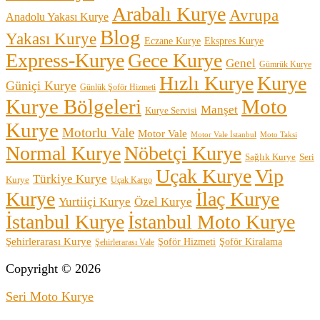
Arabalı Kurye
Avrupa
Anadolu Yakası Kurye
Blog
Yakası Kurye
Eczane Kurye
Ekspres Kurye
Express-Kurye
Gece Kurye
Genel
Gümrük Kurye
Hızlı Kurye
Kurye
Güniçi Kurye
Günlük Şoför Hizmeti
Kurye Bölgeleri
Moto
Manşet
Kurye Servisi
Kurye
Motorlu Vale
Motor Vale
Motor Vale İstanbul
Moto Taksi
Normal Kurye
Nöbetçi Kurye
Sağlık Kurye
Seri
Uçak Kurye
Vip
Türkiye Kurye
Kurye
Uçak Kargo
Kurye
İlaç Kurye
Yurtiiçi Kurye
Özel Kurye
İstanbul Kurye
İstanbul Moto Kurye
Şehirlerarası Kurye
Şoför Kiralama
Şoför Hizmeti
Şehirlerarası Vale
Copyright © 2026
Seri Moto Kurye