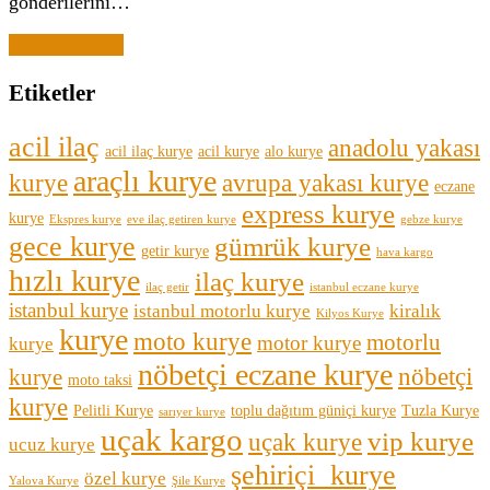
gönderilerini…
Yazıyı Oku →
Etiketler
acil ilaç
anadolu yakası
acil ilaç kurye
acil kurye
alo kurye
araçlı kurye
kurye
avrupa yakası kurye
eczane
express kurye
kurye
Ekspres kurye
eve ilaç getiren kurye
gebze kurye
gece kurye
gümrük kurye
getir kurye
hava kargo
hızlı kurye
ilaç kurye
ilaç getir
istanbul eczane kurye
istanbul kurye
istanbul motorlu kurye
kiralık
Kilyos Kurye
kurye
moto kurye
motorlu
motor kurye
kurye
nöbetçi eczane kurye
nöbetçi
kurye
moto taksi
kurye
Pelitli Kurye
toplu dağıtım güniçi kurye
Tuzla Kurye
sarıyer kurye
uçak kargo
vip kurye
uçak kurye
ucuz kurye
şehiriçi kurye
özel kurye
Yalova Kurye
Şile Kurye