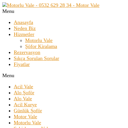
Menu
Anasayfa
Neden Biz
Hizmetler
Motorlu Vale
Şöfor Kiralama
Rezervasyon
Sıkça Sorulan Sorular
Fiyatlar
Menu
Acil Vale
Alo Şoför
Alo Vale
Acil Kurye
Günlük Şoför
Motor Vale
Motorlu Vale