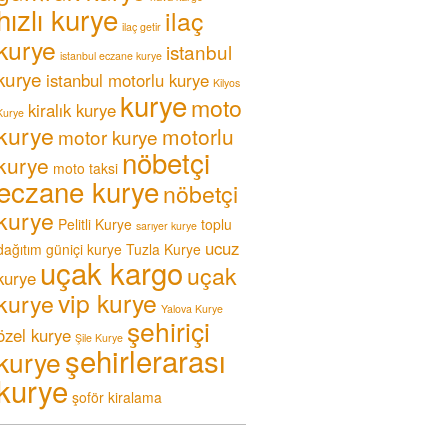
hızlı kurye
ilaç
ilaç getir
kurye
istanbul
istanbul eczane kurye
kurye
istanbul motorlu kurye
Kilyos
kurye
moto
kiralık kurye
Kurye
kurye
motorlu
motor kurye
nöbetçi
kurye
moto taksi
eczane kurye
nöbetçi
kurye
Pelitli Kurye
toplu
sarıyer kurye
ucuz
dağıtım güniçi kurye
Tuzla Kurye
uçak kargo
uçak
kurye
vip kurye
kurye
Yalova Kurye
şehiriçi
özel kurye
Şile Kurye
şehirlerarası
kurye
kurye
şoför kiralama