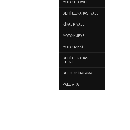
MOTORLU VALE
ŞEHIRLERARASI VALE
KIRALIK VALE
MOTO KURYE
MOTO TAKSI
ŞEHIRLERARASI
KURYE
ŞOFÖR KIRALAMA
VALE ARA