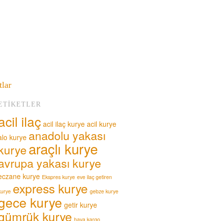
tlar
ETIKETLER
acil ilaç
acil ilaç kurye
acil kurye
anadolu yakası
alo kurye
araçlı kurye
kurye
avrupa yakası kurye
eczane kurye
Ekspres kurye
eve ilaç getiren
express kurye
kurye
gebze kurye
gece kurye
getir kurye
gümrük kurye
hava kargo