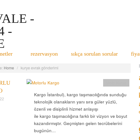
metler
rezervasyon
sıkça sorulan sorular
fiya
e:
Home
/
kurye evrak gönderimi
RLU
Moto Kurye
O
Kargo İstanbul), kargo taşımacılığında sunduğu
022
teknolojik olanakların yanı sıra güler yüzlü,
özenli ve disiplinli hizmet anlayışı
ile kargo taşımacılığına farklı bir vizyon ve boyut
kazandırmıştır. Geçmişten gelen tecrübelerini
bugünün…