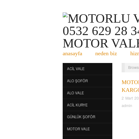
anasayfa
neden biz
hiz
Brows
ACIL VALE
ALO ŞOFÖR
MOTO
KARG
ALO VALE
2 Mart 2
ACIL KURYE
admin
GÜNLÜK ŞOFÖR
MOTOR VALE