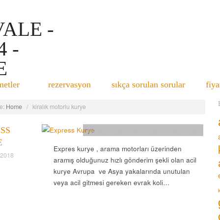
metler
rezervasyon
sıkça sorulan sorular
fiya
e:
Home
/
kiralık motorlu kurye
SS
Güniçi Kurye
,
Özel Kurye
,
Yurtiiçi Kurye
E
Expres kurye , arama motorları üzerinden
 2018
aramış olduğunuz hızlı gönderim şekli olan acil
kurye Avrupa ve Asya yakalarında unutulan
veya acil gitmesi gereken evrak koli…