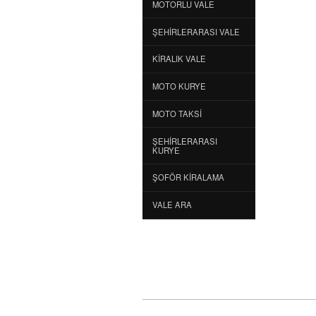
MOTORLU VALE
ŞEHIRLERARASI VALE
KIRALIK VALE
MOTO KURYE
MOTO TAKSI
ŞEHIRLERARASI
KURYE
ŞOFÖR KIRALAMA
VALE ARA