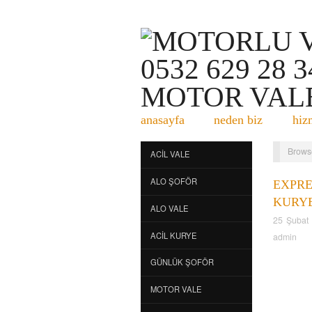
anasayfa
neden biz
hiz
Brows
ACIL VALE
ALO ŞOFÖR
EXPRE
KURY
ALO VALE
25 Şubat
ACIL KURYE
admin
GÜNLÜK ŞOFÖR
MOTOR VALE