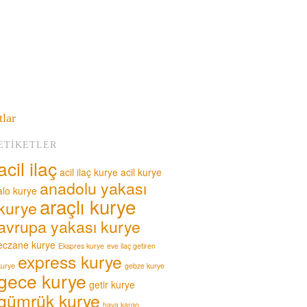
tlar
ETIKETLER
acil ilaç
acil ilaç kurye
acil kurye
anadolu yakası
alo kurye
araçlı kurye
kurye
avrupa yakası kurye
eczane kurye
Ekspres kurye
eve ilaç getiren
express kurye
kurye
gebze kurye
gece kurye
getir kurye
gümrük kurye
hava kargo