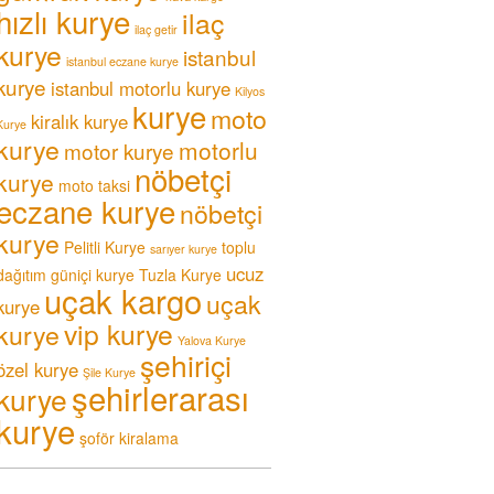
hızlı kurye
ilaç
ilaç getir
kurye
istanbul
istanbul eczane kurye
kurye
istanbul motorlu kurye
Kilyos
kurye
moto
kiralık kurye
Kurye
kurye
motorlu
motor kurye
nöbetçi
kurye
moto taksi
eczane kurye
nöbetçi
kurye
Pelitli Kurye
toplu
sarıyer kurye
ucuz
dağıtım güniçi kurye
Tuzla Kurye
uçak kargo
uçak
kurye
vip kurye
kurye
Yalova Kurye
şehiriçi
özel kurye
Şile Kurye
şehirlerarası
kurye
kurye
şoför kiralama